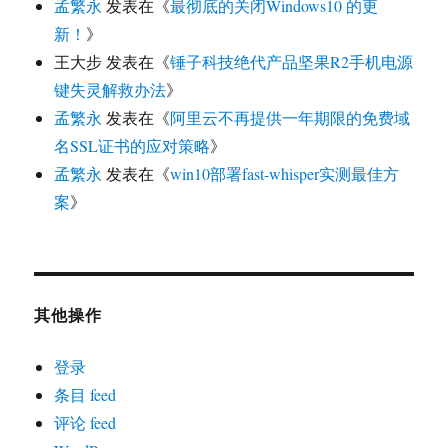
孟繁永
发表在《
最彻底的关闭Windows10 的更
新！
》
王大步
发表在《
锤子科技绝代产品坚果R2手机电源
键失灵解救办法
》
孟繁永
发表在《
阿里云不再提供一年期限的免费域
名SSL证书的应对策略
》
孟繁永
发表在《
win10部署fast-whisper实测最佳方
案
》
其他操作
登录
条目 feed
评论 feed