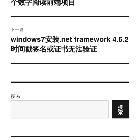
个数字阅读前端项目
篇
导
文
航
章：
下一篇
windows7安装.net framework 4.6.2
下
时间戳签名或证书无法验证
篇
文
章：
搜索
搜
索