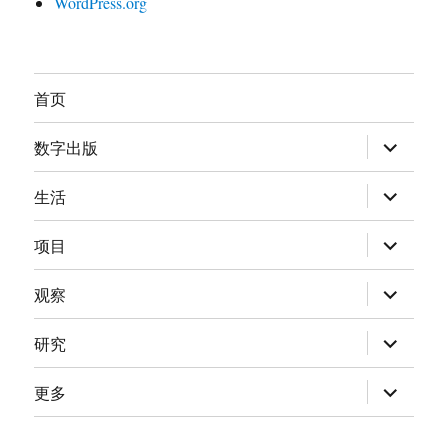
WordPress.org
首页
展
数字出版
开
子
菜
展
生活
单
开
子
菜
展
项目
单
开
子
菜
展
观察
单
开
子
菜
展
研究
单
开
子
菜
展
更多
单
开
子
菜