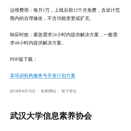
运维费用：每月1万，上线后前12个月免费，含设计范
围内的合理修改，不含功能变更或扩充。
响应时效：紧急需求24小时内提供解决方案，一般需
求48小时内提供解决方案。
PDF版下载：
某培训机构服务号开发计划方案
发
分
于
2018年9月15日
机构网站
留下评论
布
类
某
于
培
训
武汉大学信息素养协会
机
构
（服