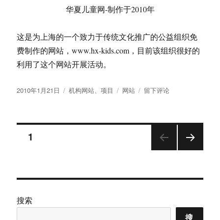
台湾大学课堂礼仪：从传统仪式到现代平等的演变
鱼缸生态数据采集与影像监控系统完整方案
近期评论
孟繁永
发表在《
百年周期中国知识生态量化评估模
型
》
孟繁永
发表在《
最彻底的关闭Windows10 的更
新！
》
王大步
发表在《
锤子科技绝代产品坚果R2手机电源
键失灵解救办法
》
孟繁永
发表在《
阿里云不再提供一年期限的免费域
名SSL证书的应对策略
》
孟繁永
发表在《
win10部署fast-whisper实测最佳方