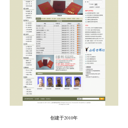
华夏儿童网-制作于2010年
这是为上海的一个致力于传统文化推广的公益组织免
费制作的网站，www.hx-kids.com，目前该组织很好的
利用了这个网站开展活动。
发
分
标
于
2010年1月21日
机构网站
、
项目
网站
留下评论
布
类
签
华
于
夏
儿
文
童
页
1
网