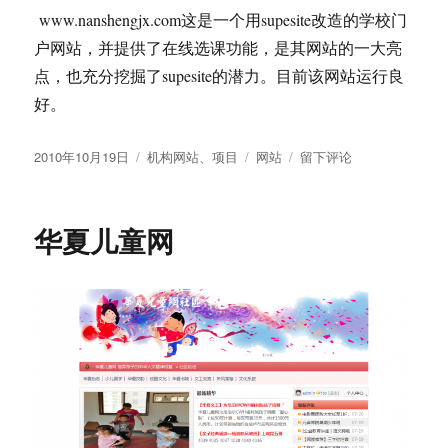
下一
章
页
分
搜索
页
搜
索
2026 年 8 月
一
二
三
四
五
六
日
1
2
3
4
5
6
7
8
9