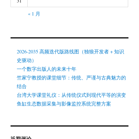
单
开
子
菜
展
项目
单
开
子
菜
借书登记
单
网站建设
信息系统
阅读推广
创业实验
产品策划
展
观察
开
子
菜
展
研究