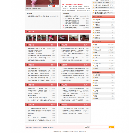
10
11
12
13
14
15
16
17
18
19
20
21
22
23
24
25
26
27
28
29
30
31
« 1 月
2026-2035 高频迭代版路线图（独狼开发者 + 知识
史驱动）
一个数字出版人的未来十年
竺家宁教授的课堂细节：传统、严谨与古典魅力的
结合