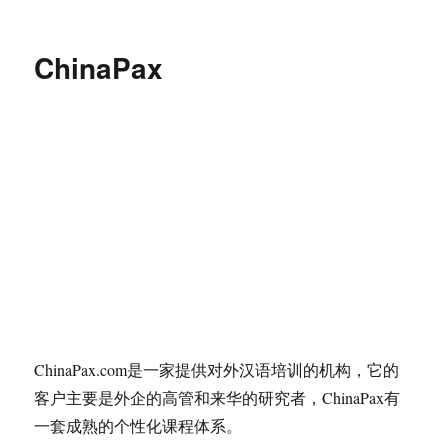
创建于2010年
这是一个基于wordpress的餐饮行业咨询公司的网站，
美术设计由Calvina完成。
发
分
标
于
2010年11月19日
机构网站
、
项目
网站
留下评论
布
类
签
北