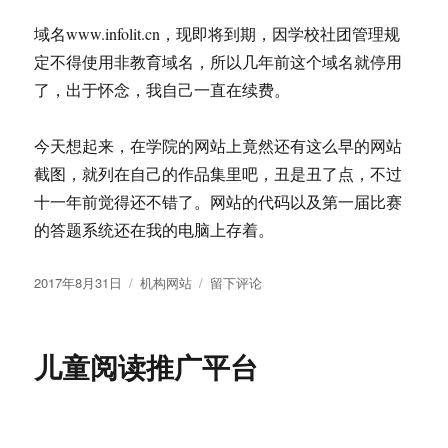
务
号）
域名www.infolit.cn，现即将到期，因学校社团管理规
开
定不得使用非教育域名，所以几年前这个域名就停用
发
了，出于怀念，我自己一直在续费。
计
划
方
今天想起来，在学院的网站上竟然还有这么早的网站
案
截图，就列在自己的作品集里吧，丑是丑了点，不过
十一年前觉得还不错了。网站的代码以及第一届比赛
的答题系统还在我的电脑上存着。
发
分
于
2017年8月31日
机构网站
留下评论
布
类
武
于
汉
大
儿童阅读推广平台
学
信
息
素