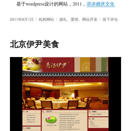
创建于2010年
www.nanshengjx.com这是一个用supesite改造的学校门
户网站，并提供了在线选课功能，是其网站的一大亮
点，也充分挖掘了supesite的潜力。目前该网站运行良
好。
发
分
标
于
2010年10月19日
机构网站
、
项目
网站
留下评论
布
类
签
上
于
海
市
华夏儿童网
南
声
进