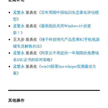
单
开
子
菜
展
更多
单
开
子
菜
单
孟繁永
Privacy and Terms
自豪地采用WordPress