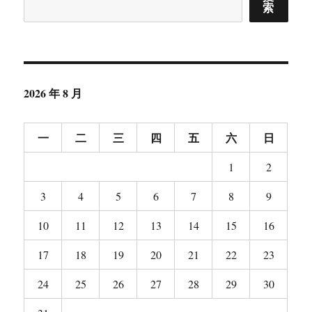
案
》
其他操作
登录
条目 feed
评论 feed
WordPress.org
首页
展
数字出版
开
子
菜
展
生活