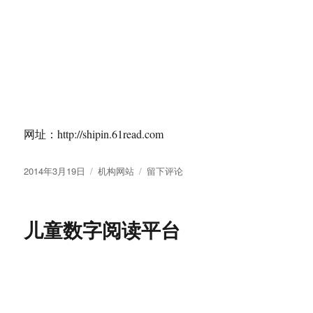
ChinaPax.com是一家提供对外汉语培训的机构，它的
客户主要是外企的高管和来华的研究者，ChinaPax有
一套成熟的个性化课程体系。
发
分
标
于
2011年12月17日
机构网站
网站
留下评论
布
类
签
ChinaPax
于
语浓婚庆文化