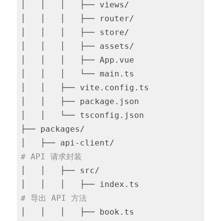
│   │   │   ├── views/

│   │   │   ├── router/

│   │   │   ├── store/

│   │   │   ├── assets/

│   │   │   ├── App.vue

│   │   │   └── main.ts

│   │   ├── vite.config.ts

│   │   ├── package.json

│   │   └── tsconfig.json

├── packages/

│   ├── api-client/                     
# API 请求封装
│   │   ├── src/

│   │   │   ├── index.ts              
# 导出 API 方法
│   │   │   ├── book.ts               