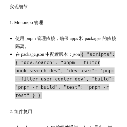
实现细节
1. Monorepo 管理
使用 pnpm 管理依赖，确保 apps 和 packages 的依赖
隔离。
在 package.json 中配置脚本：json
{ "scripts":
{ "dev:search": "pnpm --filter
book-search dev", "dev:user": "pnpm
--filter user-center dev", "build":
"pnpm -r build", "test": "pnpm -r
test" } }
2. 组件复用