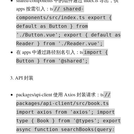
shared-components 中的组件通过 index.ts 导出，供
apps 按需引入：ts
// shared-
components/src/index.ts export {
default as Button } from
'./Button.vue'; export { default as
Reader } from './Reader.vue';
在 apps 中通过路径别名引入：ts
import {
Button } from '@shared';
3. API 封装
packages/api-client 使用 Axios 封装请求：ts
//
packages/api-client/src/book.ts
import axios from 'axios'; import
type { Book } from '@types'; export
async function searchBooks(query: