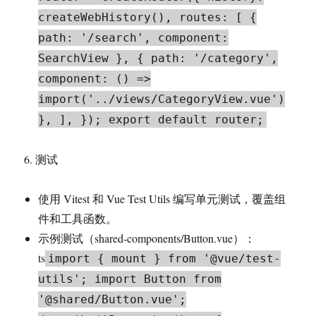
createWebHistory(), routes: [ {
path: '/search', component:
SearchView }, { path: '/category',
component: () =>
import('../views/CategoryView.vue')
}, ], }); export default router;
6. 测试
使用 Vitest 和 Vue Test Utils 编写单元测试，覆盖组
件和工具函数。
示例测试（shared-components/Button.vue）：
ts
import { mount } from '@vue/test-
utils'; import Button from
'@shared/Button.vue';