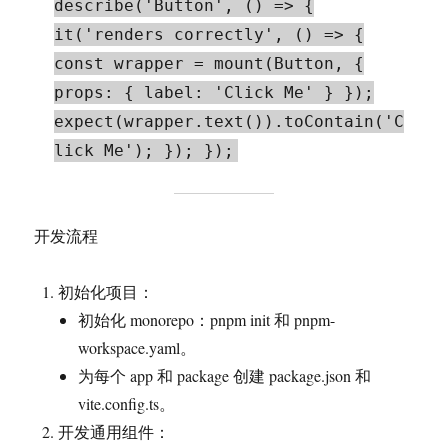
describe('Button', () => {
it('renders correctly', () => {
const wrapper = mount(Button, {
props: { label: 'Click Me' } });
expect(wrapper.text()).toContain('C
lick Me'); }); });
开发流程
初始化项目：
初始化 monorepo：pnpm init 和 pnpm-
workspace.yaml。
为每个 app 和 package 创建 package.json 和
vite.config.ts。
开发通用组件：