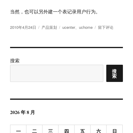
当然，也可以另外建一个表记录用户行为。
发
分
标
于
2010年4月24日
产品策划
ucenter
、
uchome
留下评论
布
类
签
基
于
于
ucenter
的
指
搜索
纹
搜
识
索
别
实
时
考
勤
系
2026 年 8 月
统
设
计
一
二
三
四
五
六
日