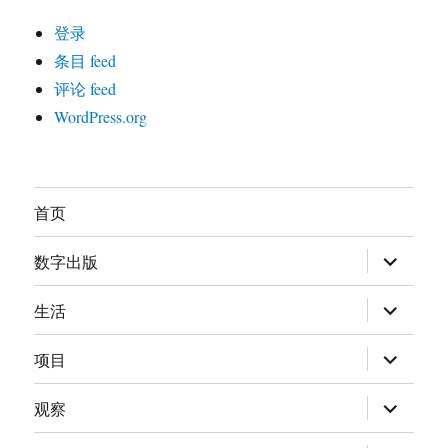
登录
条目 feed
评论 feed
WordPress.org
首页
展
数字出版
开
子
菜
展
生活
单
开
子
菜
展
项目
单
开
子
菜
展
观察
单
开
子