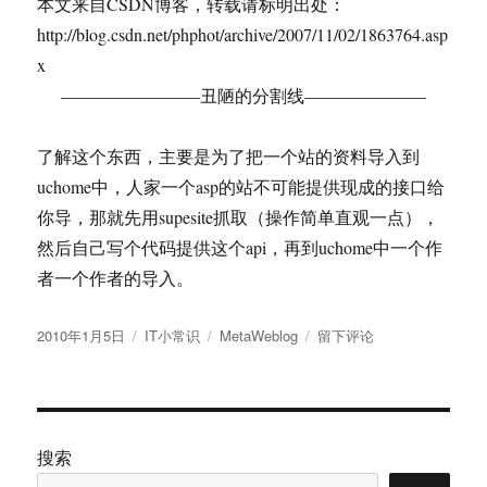
本文来自CSDN博客，转载请标明出处：
http://blog.csdn.net/phphot/archive/2007/11/02/1863764.asp
x
————————丑陋的分割线———————
了解这个东西，主要是为了把一个站的资料导入到
uchome中，人家一个asp的站不可能提供现成的接口给
你导，那就先用supesite抓取（操作简单直观一点），
然后自己写个代码提供这个api，再到uchome中一个作
者一个作者的导入。
发
分
标
于
2010年1月5日
IT小常识
MetaWeblog
留下评论
布
类
签
MetaWeblog
于
API
中
文
说
搜索
明