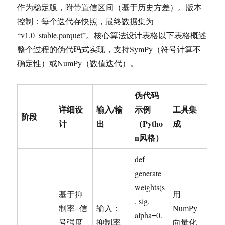
作为稳定版，附带置信区间（基于历史方差）。版本
控制：每个迭代存快照，最终数据集为
“v1.0_stable.parquet”。核心算法设计表格以下表格概述
整个过程的伪代码式实现，支持SymPy（符号计算不
确定性）或NumPy（数值迭代）。
伪代码
详细设
输入/输
示例
工具集
阶段
计
出
（Pytho
成
n风格）
def
generate_
weights(s
基于抑
用
, sig,
制率+信
输入：
NumPy
alpha=0.
号强度
抑制率
向量化