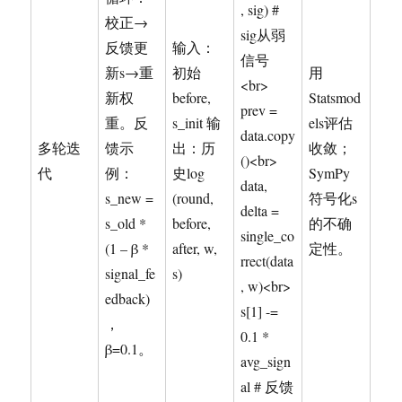
, sig) #
校正→
sig从弱
反馈更
输入：
信号
新s→重
初始
用
<br>
新权
before,
Statsmod
prev =
重。反
s_init 输
els评估
data.copy
多轮迭
馈示
出：历
收敛；
()<br>
代
例：
史log
SymPy
data,
s_new =
(round,
符号化s
delta =
s_old *
before,
的不确
single_co
(1 – β *
after, w,
定性。
rrect(data
signal_fe
s)
, w)<br>
edback)
s[1] -=
，
0.1 *
β=0.1。
avg_sign
al # 反馈