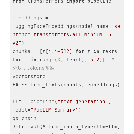
from
 transformers 
import
 pipeline

embeddings = 
HuggingFaceEmbeddings(model_name=
"se
ntence-transformers/all-MiniLM-L6-
v2"
)

chunks = [t[i:i+
512
] 
for
 t 
in
 texts 
for
 i 
in
 range(
0
, len(t), 
512
)]  
# 
分块，tokens基准
vectorstore = 
FAISS.from_texts(chunks, embeddings)

llm = pipeline(
"text-generation"
, 
model=
"PubLLM-Summary"
)

qa_chain = 
RetrievalQA.from_chain_type(llm=llm, 