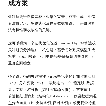
成方案
知
识
服
务
针对历史语料偏差校正框架的完善，权重生成、纠偏
系
前后值记录、多轮迭代及稳定数据集设计，是确保算
统
法鲁棒性和收敛性的关键。
这可以视为一个迭代优化管道（inspired by EM算法或
贝叶斯变分推理），核心是：基于初始政策模型生成
权重 → 应用校正 → 用弱信号/验证反馈调整参数 →
重复直到稳定。
整个设计强调可追溯性（记录每轮变化）和收敛准则
（e.g., 分布变化<5%），最终输出一个“稳定版”数据
集，支持下游分析（如社会状态反推）。方案适用于
前述预处理输出（结构化DataFrame），假设数据为观
点分布向量（如[支持比例, 反对比例]）或更复杂特征