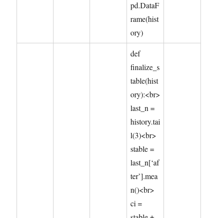
pd.DataF
rame(hist
ory)
def
finalize_s
table(hist
ory):<br>
last_n =
history.tai
l(3)<br>
stable =
last_n[‘af
ter’].mea
n()<br>
ci =
stable ±