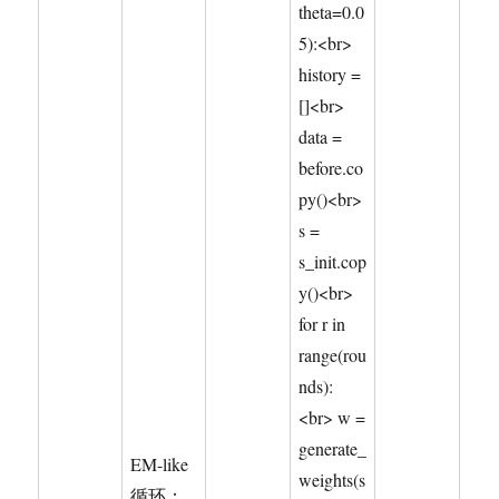
theta=0.0
5):<br>
history =
[]<br>
data =
before.co
py()<br>
s =
s_init.cop
y()<br>
for r in
range(rou
nds):
<br> w =
generate_
EM-like
weights(s
循环：