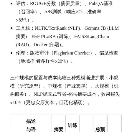
评估：ROUGE分数（摘要质量）、PubQA基准
（召回率）、A/B测试（响应<2s，准确率
>85%）。
工具栈：NLTK/TextRank (NLP)、Gemma 7B (LLM
摘要)、PEFT/LoRA (训练)、FAISS/LangChain
(RAG)、Docker (部署)。
伦理：版权审计（Plagiarism Checker）、偏见检查
（地域/作者多样性>20%）。
三种规模的配置与成本比较三种规模渐进扩展：小规
模（研究原型）、中规模（产业支撑）、大规模（机
构服务）。NLP提取式节省~99%摘要成本，效果损失
<10%（更忠实原文本，但泛化稍弱）。
描述
训练
与语
摘要
总预