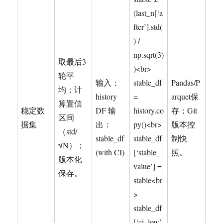
(last_n[‘a
fter’].std(
) /
np.sqrt(3)
取最后3
)<br>
轮平
输入：
stable_df
Pandas/P
均；计
history
=
arquet保
算置信
稳定数
DF 输
history.co
存；Git
区间
据集
出：
py()<br>
版本控
（std/
stable_df
stable_df
制快
√N）；
(with CI)
[‘stable_
照。
版本化
value’] =
保存。
stable<br
>
stable_df
[‘ci_low’