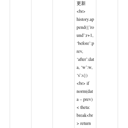
更新
<br>
history.ap
pend({’ro
und’:r+1,
‘before’:p
rev,
‘after’:dat
a, ‘w’:w,
‘s’:s})
<br> if
norm(dat
a – prev)
< theta:
break<br
> return