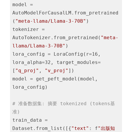
model = 
AutoModelForCausalLM.from_pretrained
(
"meta-llama/Llama-3-70B"
)

tokenizer = 
AutoTokenizer.from_pretrained(
"meta-
llama/Llama-3-70B"
)

lora_config = LoraConfig(r=16, 
lora_alpha=32, target_modules=
[
"q_proj"
, 
"v_proj"
])

model = get_peft_model(model, 
lora_config)

# 准备数据集: 摘要 tokenized (tokens基
准)
train_data = 
Dataset.from_list([{
"text"
: f
"出版知