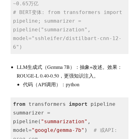
~0.65万亿
# BERT变体: from transformers import 
pipeline; summarizer = 
pipeline("summarization", 
model="sshleifer/distilbart-cnn-12-
6")
LLM生成式（Gemma 7B）：抽象+改述。效果：
ROUGE-L 0.40-0.50，更强知识注入。
代码（API调用）：python
from
 transformers 
import
 pipeline

summarizer = 
pipeline(
"summarization"
, 
model=
"google/gemma-7b"
)  
# 或API: 
groq.com