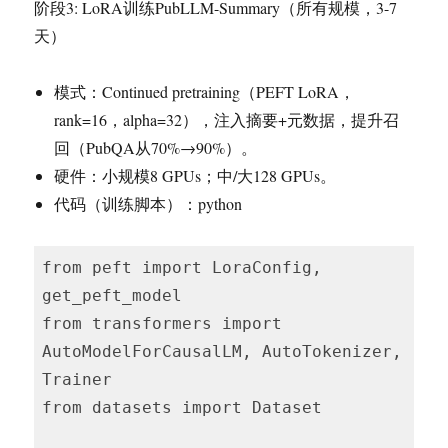
阶段3: LoRA训练PubLLM-Summary（所有规模，3-7
天）
模式：Continued pretraining（PEFT LoRA，
rank=16，alpha=32），注入摘要+元数据，提升召
回（PubQA从70%→90%）。
硬件：小规模8 GPUs；中/大128 GPUs。
代码（训练脚本）：python
from peft import LoraConfig, 
get_peft_model

from transformers import 
AutoModelForCausalLM, AutoTokenizer, 
Trainer

from datasets import Dataset
