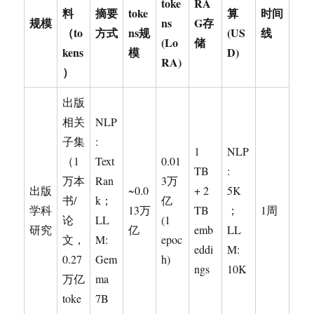
toke
RA
料
摘要
toke
算
时间
规模
ns
G存
（to
方式
ns规
(US
线
(Lo
储
kens
模
D)
RA)
）
出版
相关
NLP
子集
:
1
NLP
（1
Text
0.01
TB
:
万本
Ran
3万
出版
~0.0
+ 2
5K
书/
k；
亿
学科
13万
TB
；
1周
论
LL
(1
研究
亿
emb
LL
文，
M:
epoc
eddi
M:
0.27
Gem
h)
ngs
10K
万亿
ma
toke
7B