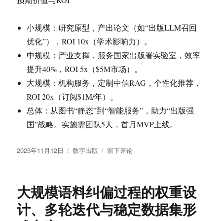
小规模：研究原型，产出论文（如“出版LLM召回
优化”），ROI 10x（学术影响力）。
中规模：产业支撑，服务国家出版署实验室，效率
提升40%，ROI 5x（$5M市场）。
大规模：机构服务，定制中信RAG，个性化推荐，
ROI 20x（订阅$1M/年）。
总体：从图书“静态”到“智能服务”，助力“出版强
国”战略。实施需团队5人，首月MVP上线。
发
分
于
2025年11月12日
数字出版
留下评论
布
类
PubLLM-
于
Summary
+
大规模语料纠偏过程的权重设
RAG
出
计、多轮迭代与稳定数据集形
版