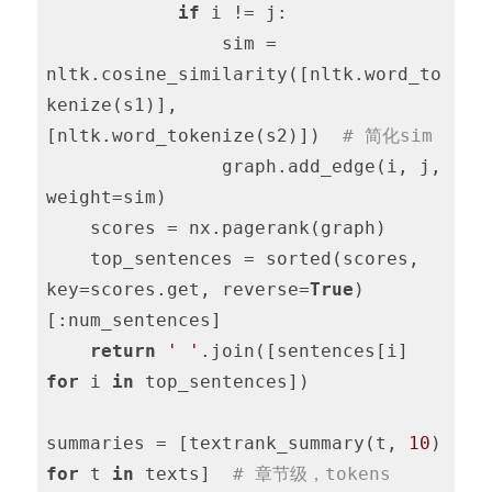
if
 i != j:

                sim = 
nltk.cosine_similarity([nltk.word_to
kenize(s1)], 
[nltk.word_tokenize(s2)])  
# 简化sim
                graph.add_edge(i, j, 
weight=sim)

    scores = nx.pagerank(graph)

    top_sentences = sorted(scores, 
key=scores.get, reverse=
True
)
[:num_sentences]

return
' '
.join([sentences[i] 
for
 i 
in
 top_sentences])

summaries = [textrank_summary(t, 
10
) 
for
 t 
in
 texts]  
# 章节级，tokens 