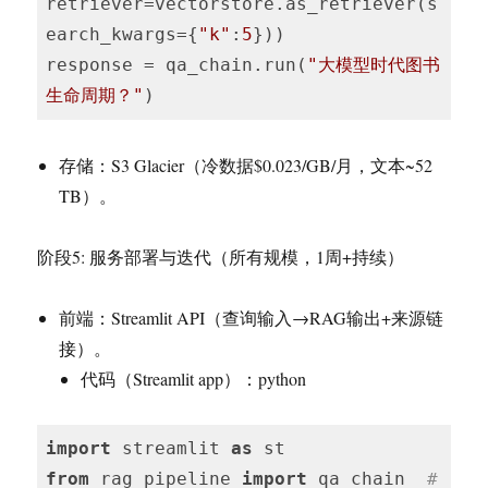
retriever=vectorstore.as_retriever(s
earch_kwargs={
"k"
:
5
}))

response = qa_chain.run(
"大模型时代图书
生命周期？"
)
存储：S3 Glacier（冷数据$0.023/GB/月，文本~52
TB）。
阶段5: 服务部署与迭代（所有规模，1周+持续）
前端：Streamlit API（查询输入→RAG输出+来源链
接）。
代码（Streamlit app）：python
import
 streamlit 
as
from
 rag_pipeline 
import
 qa_chain  
# 