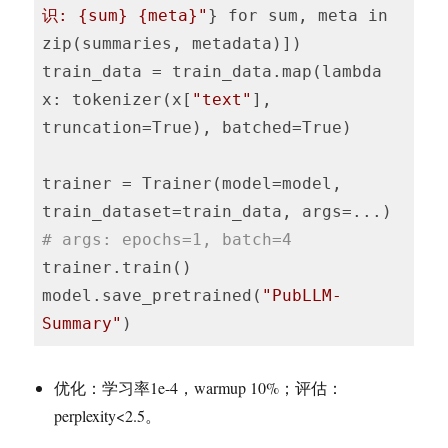
识: {sum} {meta}"
} for sum, meta in 
zip(summaries, metadata)])

train_data = train_data.map(lambda 
x: tokenizer(x[
"text"
], 
truncation=True), batched=True)

trainer = Trainer(model=model, 
train_dataset=train_data, args=...)  
# args: epochs=1, batch=4
trainer.train()

model.save_pretrained(
"PubLLM-
Summary"
)
优化：学习率1e-4，warmup 10%；评估：
perplexity<2.5。