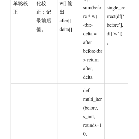
单轮校
化校
w[] 输
sum(befo
single_co
正
正；记
出：
re * w)
rrect(df[‘
录前后
after[],
<br>
before’],
值。
delta[]
delta =
df[‘w’])
after –
。
before<br
> return
after,
delta
def
multi_iter
(before,
s_init,
rounds=1
0,