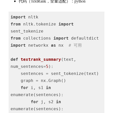
代码（TextRank，全量适配）：python
import
from
 nltk.tokenize 
import
from
 collections 
import
import
 networkx 
as
 nx  
# 可用
def
textrank_summary
(text, 
num_sentences=
5
)
:
    sentences = sent_tokenize(text)

    graph = nx.Graph()

for
 i, s1 
in
enumerate(sentences):

for
 j, s2 
in
enumerate(sentences):
