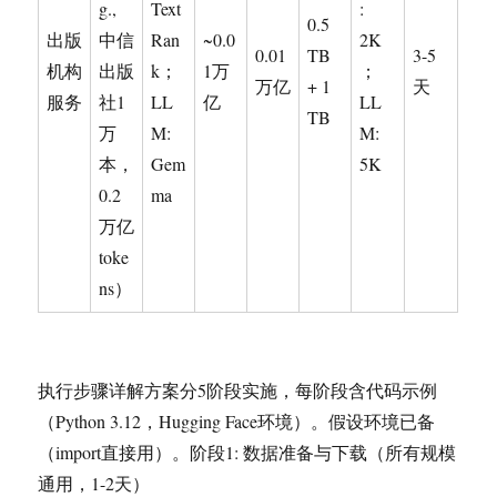
g.,
Text
:
0.5
出版
中信
Ran
~0.0
2K
0.01
TB
3-5
机构
出版
k；
1万
；
万亿
+ 1
天
服务
社1
LL
亿
LL
TB
万
M:
M:
本，
Gem
5K
0.2
ma
万亿
toke
ns）
执行步骤详解方案分5阶段实施，每阶段含代码示例
（Python 3.12，Hugging Face环境）。假设环境已备
（import直接用）。阶段1: 数据准备与下载（所有规模
通用，1-2天）