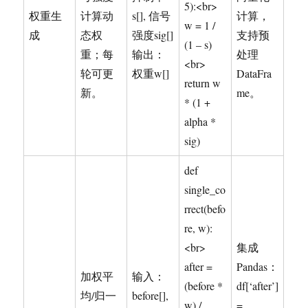
5):<br>
权重生
计算动
s[], 信号
计算，
w = 1 /
成
态权
强度sig[]
支持预
(1 – s)
重；每
输出：
处理
<br>
轮可更
权重w[]
DataFra
return w
新。
me。
* (1 +
alpha *
sig)
def
single_co
rrect(befo
re, w):
<br>
集成
after =
Pandas：
加权平
输入：
(before *
df[‘after’]
均/归一
before[],
w) /
=