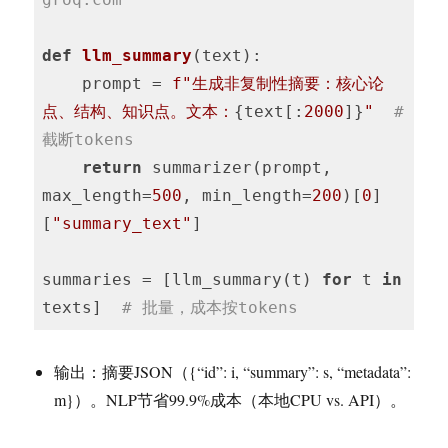
def
llm_summary
(text)
:
    prompt = 
f"生成非复制性摘要：核心论
点、结构、知识点。文本：
{text[:
2000
]}
"
# 
截断tokens
return
 summarizer(prompt, 
max_length=
500
, min_length=
200
)[
0
]
[
"summary_text"
]

summaries = [llm_summary(t) 
for
 t 
in
texts]  
# 批量，成本按tokens
输出：摘要JSON（{“id”: i, “summary”: s, “metadata”:
m}）。NLP节省99.9%成本（本地CPU vs. API）。