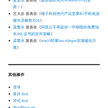
新！
》
王大步
发表在《
锤子科技绝代产品坚果R2手机电源
键失灵解救办法
》
孟繁永
发表在《
阿里云不再提供一年期限的免费域
名SSL证书的应对策略
》
孟繁永
发表在《
win10部署fast-whisper实测最佳方
案
》
其他操作
登录
条目 feed
评论 feed
WordPress.org