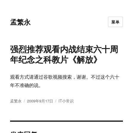
孟繁永
菜单
强烈推荐观看内战结束六十周
年纪念之科教片《解放》
观看方式请通过谷歌视频搜索，谢谢。不过这个六十
年不准确的说。
作
发
分
孟繁永
2009年9月17日
IT小常识
者
布
类
于