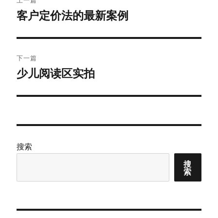
章
客户定价法的最新案例
上
篇
导
文
航
章：
下一篇
少儿阅读区实拍
下
篇
文
章：
搜索
搜
索