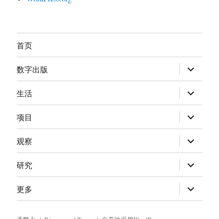
首页
展
数字出版
开
子
菜
展
生活
单
开
子
菜
展
项目
单
开
子
菜
展
观察
单
开
子
菜
展
研究
单
开
子
菜
展
更多
单
开
子
菜
单