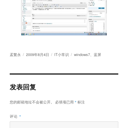
作
发
分
标
孟繁永
2009年8月4日
IT小常识
windows7
、
蓝屏
者
布
类
签
于
发表回复
您的邮箱地址不会被公开。
必填项已用
*
标注
评论
*