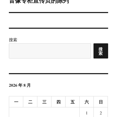
音像专柜宣传页的陈列
篇
文
章：
搜索
搜
索
2026 年 8 月
一
二
三
四
五
六
日
1
2