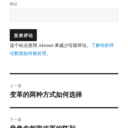
网站
这个站点使用 Akismet 来减少垃圾评论。
了解你的评
论数据如何被处理
。
文
上一篇
章
变革的两种方式如何选择
上
篇
导
文
航
章：
下一篇
下