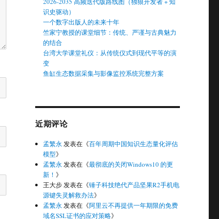
2026-2035 高频迭代版路线图（独狼开发者 + 知
识史驱动）
一个数字出版人的未来十年
竺家宁教授的课堂细节：传统、严谨与古典魅力
的结合
台湾大学课堂礼仪：从传统仪式到现代平等的演
变
鱼缸生态数据采集与影像监控系统完整方案
近期评论
孟繁永
发表在《
百年周期中国知识生态量化评估
模型
》
孟繁永
发表在《
最彻底的关闭Windows10 的更
新！
》
王大步
发表在《
锤子科技绝代产品坚果R2手机电
源键失灵解救办法
》
孟繁永
发表在《
阿里云不再提供一年期限的免费
域名SSL证书的应对策略
》