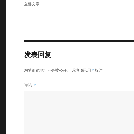
布
分
全部文章
于
类
发表回复
您的邮箱地址不会被公开。
必填项已用
*
标注
评论
*