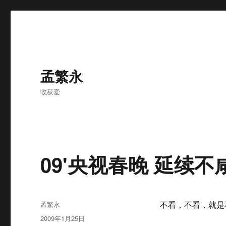
孟繁永
收获爱
09'央视春晚 延续不
作
孟繁永
不看，不看，就是
者
发
2009年1月25日