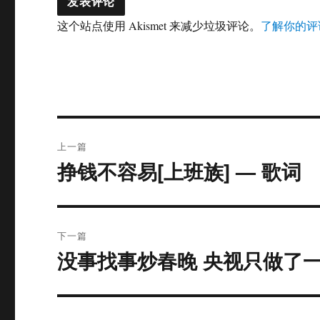
这个站点使用 Akismet 来减少垃圾评论。
了解你的评
文
上一篇
章
挣钱不容易[上班族] — 歌词
上
篇
导
文
航
章：
下一篇
没事找事炒春晚 央视只做了
下
篇
文
章：