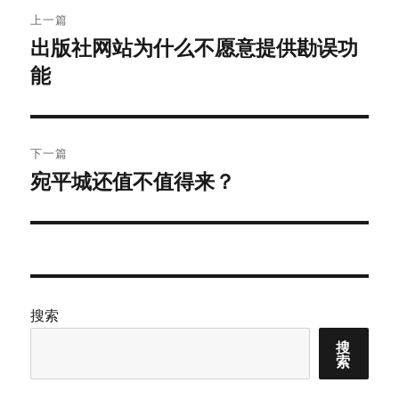
文
上一篇
章
出版社网站为什么不愿意提供勘误功
上
能
篇
导
文
航
章：
下一篇
宛平城还值不值得来？
下
篇
文
章：
搜索
搜
索