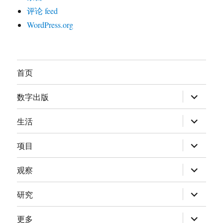
评论 feed
WordPress.org
首页
展
数字出版
开
子
菜
展
生活
单
开
子
菜
展
项目
单
开
子
菜
展
观察
单
开
子
菜
展
研究
单
开
子
菜
展
更多