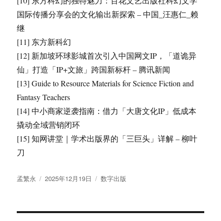
[10] 东方科幻的独特魅力：百花文艺出版社科幻文学
国际传播分享会的文化输出新探索 – 中国_汪惠仁_赖
继
[11] 东方新科幻
[12] 新加坡环球影城首次引入中国网文IP，「道诡异
仙」打造「IP+文旅」跨国新标杆 – 腾讯新闻
[13] Guide to Resource Materials for Science Fiction and
Fantasy Teachers
[14] 中小商家逆袭指南：借力「大唐文化IP」低成本
撬动全域营销闭环
[15] 知网讲堂｜学术出版界的「三巨头」详解 – 柳叶
刀
作
发
分
孟繁永
2025年12月19日
数字出版
者
布
类
于