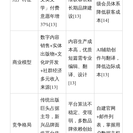
级会员体系
学」付费
长期品牌建
降低获客成
意愿年增
设[13]
本[14]
37%[13]
数字内容
内容生产成
销售+实体
本高，优质
AI辅助创
出版物+文
短篇需专业
作与翻译，
商业模型
化IP开发
编辑、翻
降低边际成
+社群经济
译、设计
本[13]
多元收入
[13]
来源[13]
传统出版
平台算法不
巨头占据
自建官网
稳定、变现
主导，新
+邮件列
弱，多数品
竞争格局
兴品牌面
表，掌握用
牌依赖创始
临平台依
户数据主权