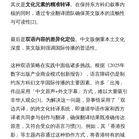
文化元素的精准转译
其次是
。在保持东方科幻叙事内
核的同时，通过专业翻译团队确保英文版本的流畅性
与可读性[2]。
双语内容的差异化定位
最后是
。中文版侧重本土文化
深度，英文版则强调国际传播的普适性。
这种双语策略在实践中面临诸多挑战。根据《2025年
数字出版产业商业模式创新报告》，语言障碍仍是制
约东方科幻文学国际传播的主要因素。许多「出海」
作品采用「中文原声+外文字幕」方式，难以大量吸引
非华人观众[3]。为解决这一问题，异事悟采用了「双
边共译」的跨文化转译系统，即邀请华语作家和西方
译者共同参与创作与翻译，确保翻译结果既准确传达
原意，又符合受众的语言习惯[3]。例如，其「香港投
影」等主题内容通过这种协作方式，将香港特有的城