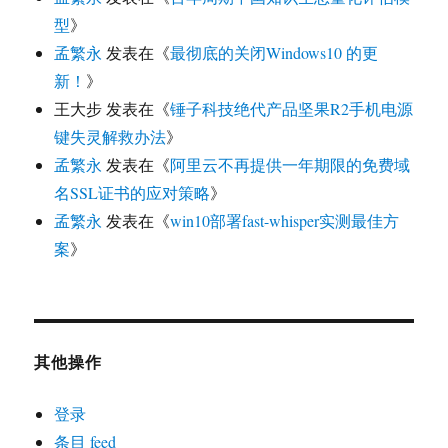
型
》
孟繁永
发表在《
最彻底的关闭Windows10 的更
新！
》
王大步
发表在《
锤子科技绝代产品坚果R2手机电源
键失灵解救办法
》
孟繁永
发表在《
阿里云不再提供一年期限的免费域
名SSL证书的应对策略
》
孟繁永
发表在《
win10部署fast-whisper实测最佳方
案
》
其他操作
登录
条目 feed