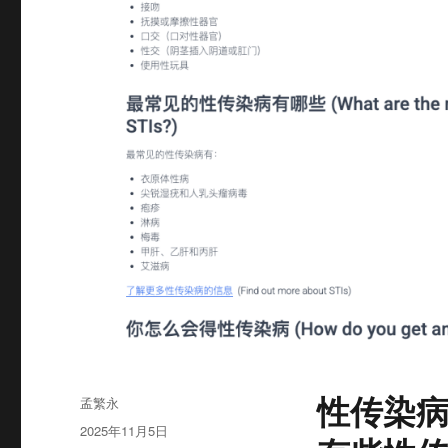
性传染
作
孟繁永
者
发
2025年11月5日