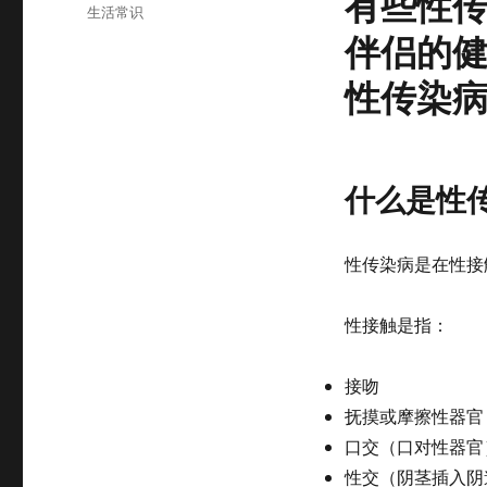
有些性
布
分
生活常识
于
类
伴侣的
性传染
什么是性传染病
性传染病是在性接
性接触是指：
接吻
抚摸或摩擦性器官
口交（口对性器官
性交（阴茎插入阴