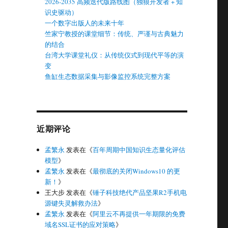
2026-2035 高频迭代版路线图（独狼开发者 + 知
识史驱动）
一个数字出版人的未来十年
竺家宁教授的课堂细节：传统、严谨与古典魅力
的结合
台湾大学课堂礼仪：从传统仪式到现代平等的演
变
鱼缸生态数据采集与影像监控系统完整方案
近期评论
孟繁永
发表在《
百年周期中国知识生态量化评估
模型
》
孟繁永
发表在《
最彻底的关闭Windows10 的更
新！
》
王大步
发表在《
锤子科技绝代产品坚果R2手机电
源键失灵解救办法
》
孟繁永
发表在《
阿里云不再提供一年期限的免费
域名SSL证书的应对策略
》