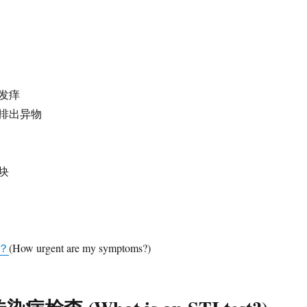
发痒
排出异物
块
？
(How urgent are my symptoms?)