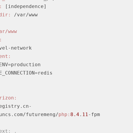
:
 [independence]

dir:
 /var/www

ar/www
:
ent:
rizon:
egistry.cn-
uncs.com/futuremeng/
php:
8.4
.
11
-fpm

ext: .