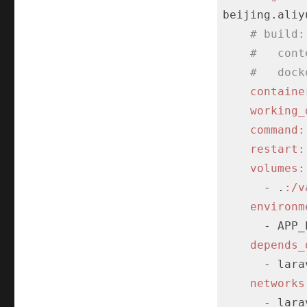
beijing.aliy
# build:
#   cont
#   dock
containe
working_
command:
restart:
volumes:
      - .
:/v
environm
      - APP_ENV=production

depends_
      - laravel_horizon

networks
      - laravel-network
