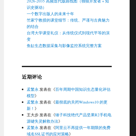
2026-2035 高频迭代版路线图（独狼开发者 + 知
识史驱动）
一个数字出版人的未来十年
竺家宁教授的课堂细节：传统、严谨与古典魅力
的结合
台湾大学课堂礼仪：从传统仪式到现代平等的演
变
鱼缸生态数据采集与影像监控系统完整方案
近期评论
孟繁永
发表在《
百年周期中国知识生态量化评估
模型
》
孟繁永
发表在《
最彻底的关闭Windows10 的更
新！
》
王大步
发表在《
锤子科技绝代产品坚果R2手机电
源键失灵解救办法
》
孟繁永
发表在《
阿里云不再提供一年期限的免费
域名SSL证书的应对策略
》