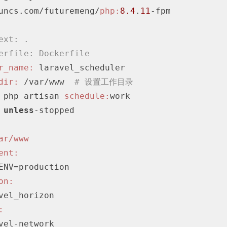
uncs.com/futuremeng/
php:
8.4
.
11
-fpm

ext: .
erfile: Dockerfile
r_name:
 laravel_scheduler

dir:
 /var/www  
# 设置工作目录
 php artisan 
schedule:
work

unless
-stopped

ar/www
ent:
on:
: