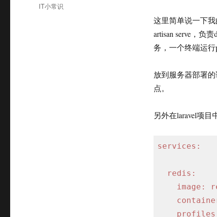
布
分
IT小常识
于
类
这里简单说一下我
artisan serve，
务，一个终端运行php 
放到服务器部署的话，
点。
另外在laravel项目中
services:
redis:
image:
r
containe
profiles