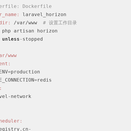
erfile: Dockerfile
r_name:
 laravel_horizon

dir:
 /var/www  
# 设置工作目录
 php artisan horizon

unless
-stopped

ar/www
ent:
:
heduler:
egistry.cn-