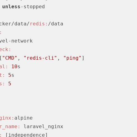
unless
-stopped

./docker/data/
redis:
/data

:
eck:
[
"CMD"
, 
"redis-cli"
, 
"ping"
]

al:
10
s

t:
5
s

s:
5
ginx:
alpine

r_name:
 laravel_nginx

:
 [independence]
