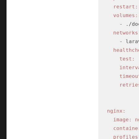
restart:
volumes:
      - 
networks
      - laravel-network

healthch
test:
 
interv
timeou
retrie
nginx:
image:
n
containe
profiles