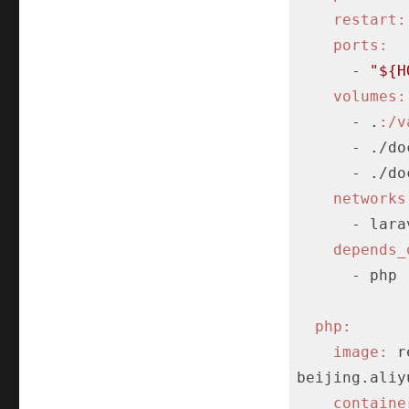
restart:
ports:
      - 
"${H
volumes:
      - .
:/v
      - 
      -
networks
      - laravel-network

depends_
      - php

php:
image:
 r
beijing.aliy
containe