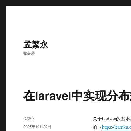
孟繁永
收获爱
在laravel中实现分布式
作
孟繁永
关于horizon
者
发
2025年10月29日
的（
https://learnku