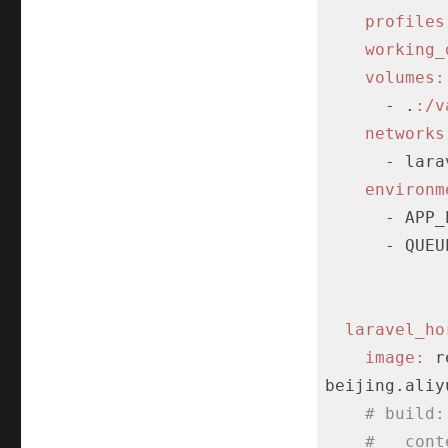
profiles
working_
volumes:
      - .
:/v
networks
      - laravel-network

environm
      - APP_ENV=production

      - QUEUE_CONNECTION=redis

laravel_ho
image:
 r
beijing.aliy
# build:
#   cont