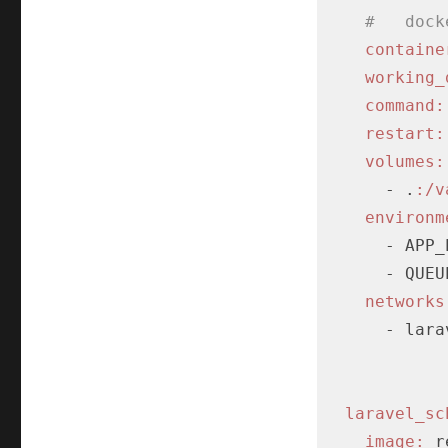
#   dock
containe
working_
command:
restart:
volumes:
      - .
:/v
environm
      - APP_ENV=production

      - QUEUE_CONNECTION=redis

networks
      - laravel-network

laravel_sc
image:
 r