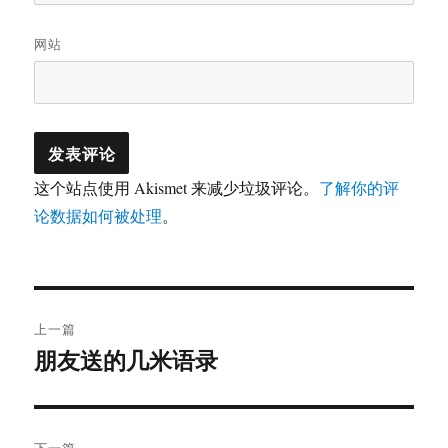
网站
这个站点使用 Akismet 来减少垃圾评论。
了解你的评
论数据如何被处理
。
文
上一篇
章
朋友送的几米语录
上
篇
导
文
航
章：
下一篇