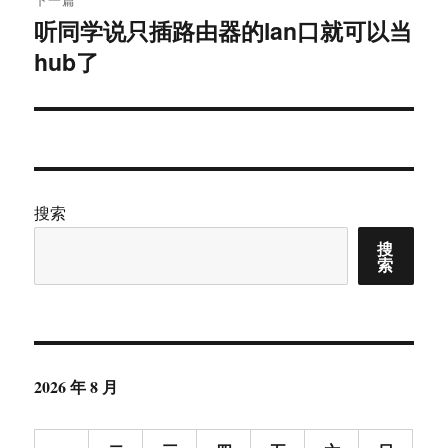
听同学说只插路由器的lan口就可以当
下
hub了
篇
文
章：
搜索
搜
索
2026 年 8 月