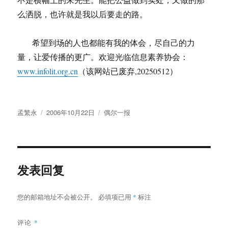
么洒脱，也许就是我以后要走的路。
希望到场的人也都能有我的体会，尽自己的力
量，让爱传播的更广。欢迎光临信息素养协会：
www.infolit.org.cn
（该网站已废弃,20250512）
作
发
分
孟繁永
2006年10月22日
偶尔一报
者
布
类
于
发表回复
您的邮箱地址不会被公开。
必填项已用
*
标注
评论
*