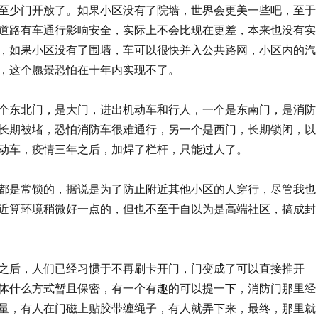
至少门开放了。如果小区没有了院墙，世界会更美一些吧，至于
道路有车通行影响安全，实际上不会比现在更差，本来也没有实
，如果小区没有了围墙，车可以很快并入公共路网，小区内的汽
，这个愿景恐怕在十年内实现不了。
个东北门，是大门，进出机动车和行人，一个是东南门，是消防
长期被堵，恐怕消防车很难通行，另一个是西门，长期锁闭，以
动车，疫情三年之后，加焊了栏杆，只能过人了。
都是常锁的，据说是为了防止附近其他小区的人穿行，尽管我也
近算环境稍微好一点的，但也不至于自以为是高端社区，搞成封
之后，人们已经习惯于不再刷卡开门，门变成了可以直接推开
体什么方式暂且保密，有一个有趣的可以提一下，消防门那里经
量，有人在门磁上贴胶带缠绳子，有人就弄下来，最终，那里就