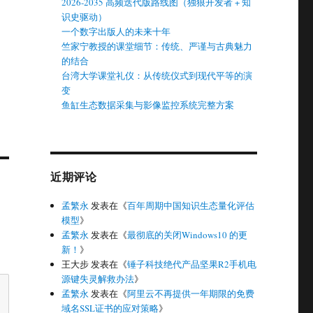
2026-2035 高频迭代版路线图（独狼开发者 + 知
识史驱动）
一个数字出版人的未来十年
竺家宁教授的课堂细节：传统、严谨与古典魅力
的结合
台湾大学课堂礼仪：从传统仪式到现代平等的演
变
鱼缸生态数据采集与影像监控系统完整方案
近期评论
孟繁永
发表在《
百年周期中国知识生态量化评估
模型
》
孟繁永
发表在《
最彻底的关闭Windows10 的更
新！
》
王大步
发表在《
锤子科技绝代产品坚果R2手机电
源键失灵解救办法
》
孟繁永
发表在《
阿里云不再提供一年期限的免费
域名SSL证书的应对策略
》