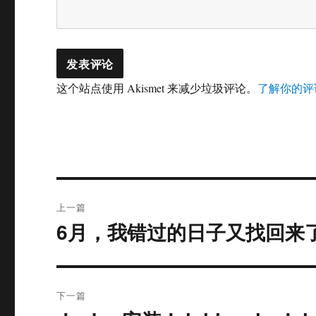
这个站点使用 Akismet 来减少垃圾评论。
了解你的评
文
上一篇
章
6月，我错过的日子又找回来
上
篇
导
文
航
章：
下一篇