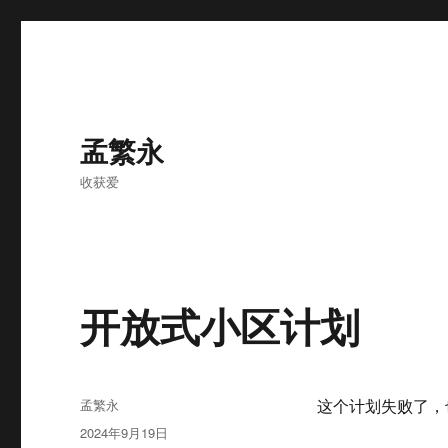
孟繁永
收获爱
开放式小区计划
作
孟繁永
这个计划失败了，
者
发
2024年9月19日