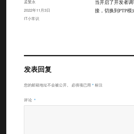
作
孟繁永
当开启了开发者调试以
者
发
2022年11月3日
接，切换到PTP
布
分
IT小常识
于
类
发表回复
您的邮箱地址不会被公开。
必填项已用
*
标注
评论
*