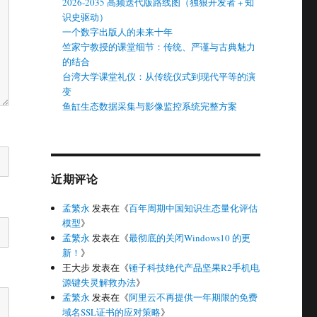
2026-2035 高频迭代版路线图（独狼开发者 + 知
识史驱动）
一个数字出版人的未来十年
竺家宁教授的课堂细节：传统、严谨与古典魅力
的结合
台湾大学课堂礼仪：从传统仪式到现代平等的演
变
鱼缸生态数据采集与影像监控系统完整方案
近期评论
孟繁永
发表在《
百年周期中国知识生态量化评估
模型
》
孟繁永
发表在《
最彻底的关闭Windows10 的更
新！
》
王大步
发表在《
锤子科技绝代产品坚果R2手机电
源键失灵解救办法
》
孟繁永
发表在《
阿里云不再提供一年期限的免费
域名SSL证书的应对策略
》