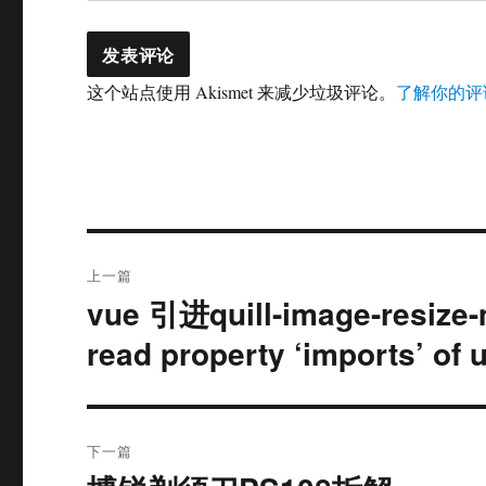
这个站点使用 Akismet 来减少垃圾评论。
了解你的评
文
上一篇
章
vue 引进quill-image-resize
上
篇
导
read property ‘imports’ of 
文
航
章：
下一篇
下