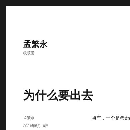
孟繁永
收获爱
为什么要出去
作
孟繁永
换车，一个是考虑
者
发
2021年5月10日