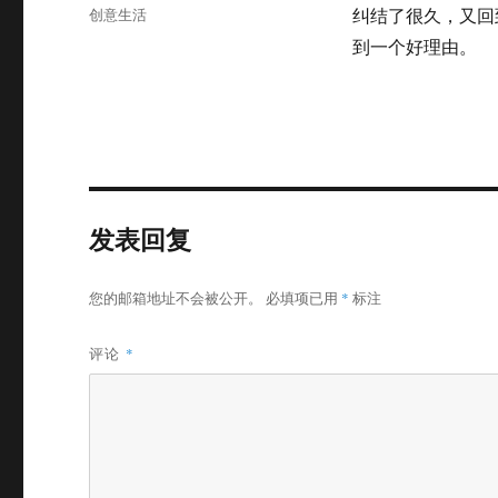
布
分
创意生活
纠结了很久，又回
于
类
到一个好理由。
发表回复
您的邮箱地址不会被公开。
必填项已用
*
标注
评论
*