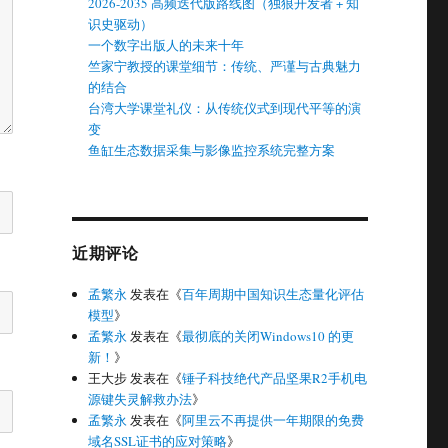
2026-2035 高频迭代版路线图（独狼开发者 + 知
识史驱动）
一个数字出版人的未来十年
竺家宁教授的课堂细节：传统、严谨与古典魅力
的结合
台湾大学课堂礼仪：从传统仪式到现代平等的演
变
鱼缸生态数据采集与影像监控系统完整方案
近期评论
孟繁永
发表在《
百年周期中国知识生态量化评估
模型
》
孟繁永
发表在《
最彻底的关闭Windows10 的更
新！
》
王大步
发表在《
锤子科技绝代产品坚果R2手机电
源键失灵解救办法
》
孟繁永
发表在《
阿里云不再提供一年期限的免费
域名SSL证书的应对策略
》