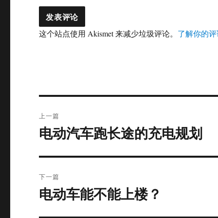
这个站点使用 Akismet 来减少垃圾评论。
了解你的评
文
上一篇
章
电动汽车跑长途的充电规划
上
篇
导
文
航
章：
下一篇
电动车能不能上楼？
下
篇