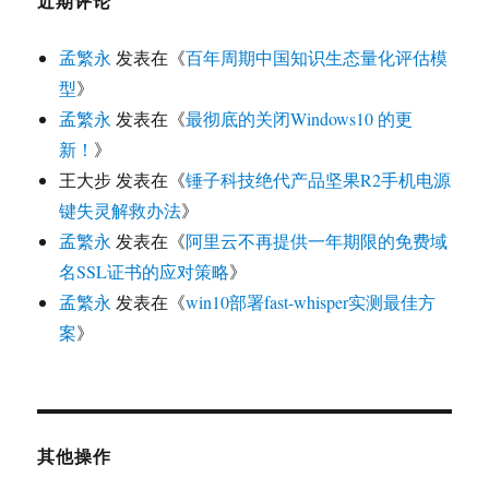
近期评论
孟繁永
发表在《
百年周期中国知识生态量化评估模
型
》
孟繁永
发表在《
最彻底的关闭Windows10 的更
新！
》
王大步
发表在《
锤子科技绝代产品坚果R2手机电源
键失灵解救办法
》
孟繁永
发表在《
阿里云不再提供一年期限的免费域
名SSL证书的应对策略
》
孟繁永
发表在《
win10部署fast-whisper实测最佳方
案
》
其他操作