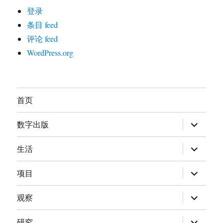
登录
条目 feed
评论 feed
WordPress.org
首页
展
数字出版
开
子
菜
展
生活
单
开
子
菜
展
项目
单
开
子
菜
展
观察
单
开
子
菜
展
研究