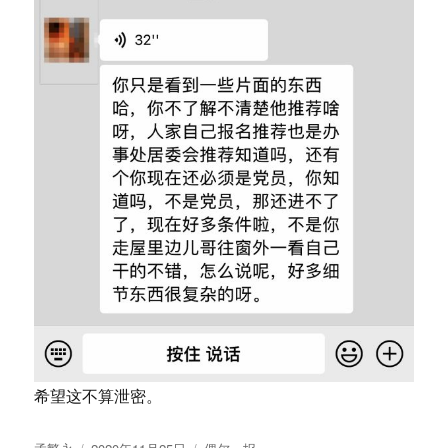
希望这不算泄密。
作
发
分