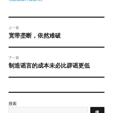
文
上一篇
章
宽带垄断，依然难破
上
篇
导
文
航
章：
下一篇
制造谣言的成本未必比辟谣更低
下
篇
文
章：
搜索
搜