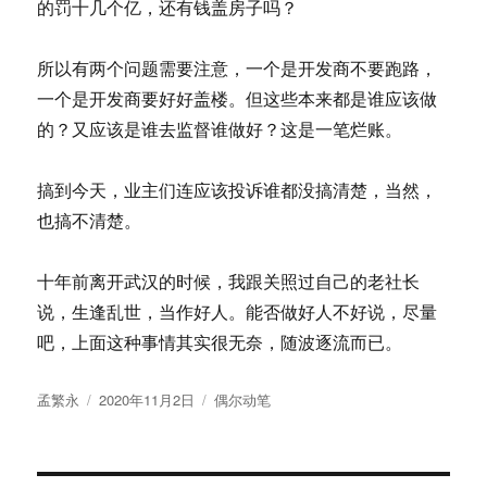
的罚十几个亿，还有钱盖房子吗？
所以有两个问题需要注意，一个是开发商不要跑路，
一个是开发商要好好盖楼。但这些本来都是谁应该做
的？又应该是谁去监督谁做好？这是一笔烂账。
搞到今天，业主们连应该投诉谁都没搞清楚，当然，
也搞不清楚。
十年前离开武汉的时候，我跟关照过自己的老社长
说，生逢乱世，当作好人。能否做好人不好说，尽量
吧，上面这种事情其实很无奈，随波逐流而已。
作
发
分
孟繁永
2020年11月2日
偶尔动笔
者
布
类
于