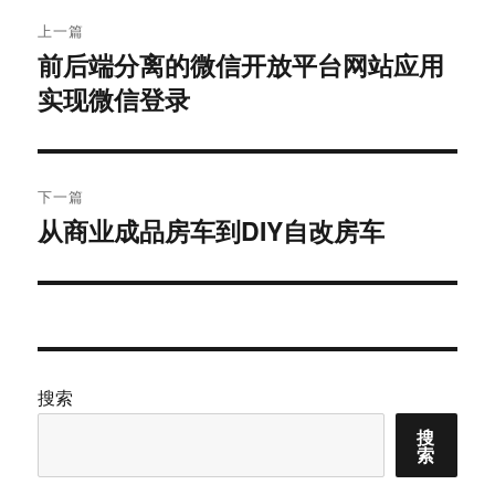
文
上一篇
章
前后端分离的微信开放平台网站应用
上
实现微信登录
篇
导
文
航
章：
下一篇
从商业成品房车到DIY自改房车
下
篇
文
章：
搜索
搜
索