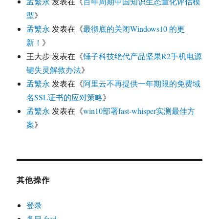
孟繁永
发表在《
百年周期中国知识生态量化评估模
型
》
孟繁永
发表在《
最彻底的关闭Windows10 的更
新！
》
王大步
发表在《
锤子科技绝代产品坚果R2手机电源
键失灵解救办法
》
孟繁永
发表在《
阿里云不再提供一年期限的免费域
名SSL证书的应对策略
》
孟繁永
发表在《
win10部署fast-whisper实测最佳方
案
》
其他操作
登录
条目 feed