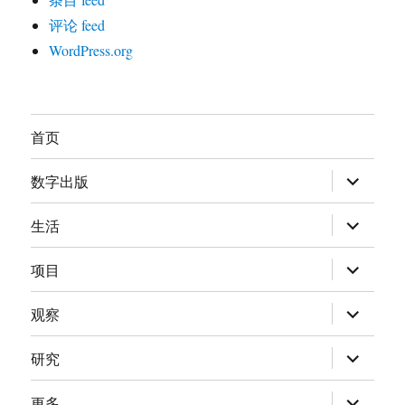
评论 feed
WordPress.org
首页
展
数字出版
开
子
菜
展
生活
单
开
子
菜
展
项目
单
开
子
菜
展
观察
单
开
子
菜
展
研究
单
开
子
菜
展
更多