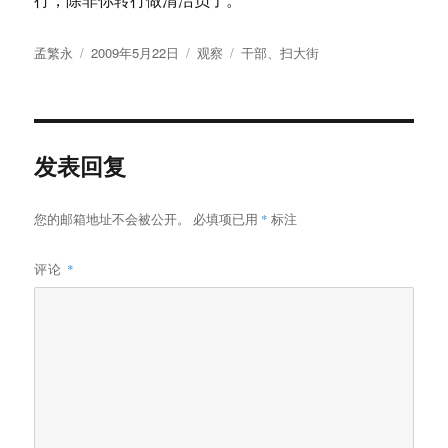
作
发
分
标
孟繁永
2009年5月22日
观察
干部
、
扫大街
者
布
类
签
于
发表回复
您的邮箱地址不会被公开。
必填项已用
*
标注
评论
*