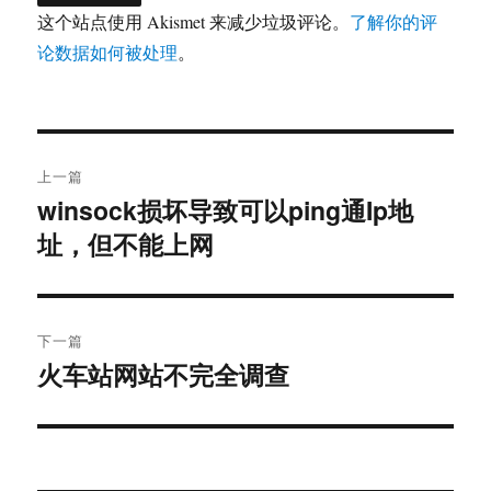
这个站点使用 Akismet 来减少垃圾评论。
了解你的评
论数据如何被处理
。
文
上一篇
章
winsock损坏导致可以ping通Ip地
上
址，但不能上网
篇
导
文
航
章：
下一篇
火车站网站不完全调查
下
篇
文
章：