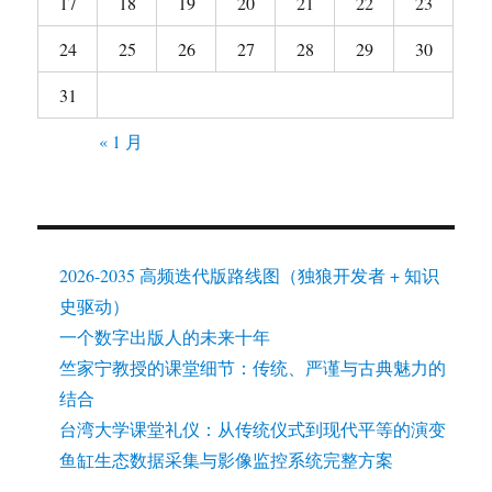
17
18
19
20
21
22
23
24
25
26
27
28
29
30
31
« 1 月
2026-2035 高频迭代版路线图（独狼开发者 + 知识
史驱动）
一个数字出版人的未来十年
竺家宁教授的课堂细节：传统、严谨与古典魅力的
结合
台湾大学课堂礼仪：从传统仪式到现代平等的演变
鱼缸生态数据采集与影像监控系统完整方案