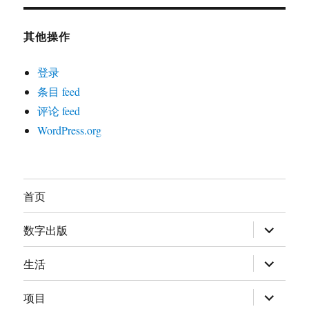
其他操作
登录
条目 feed
评论 feed
WordPress.org
首页
展
数字出版
开
子
菜
展
生活
单
开
子
菜
展
项目
单
开