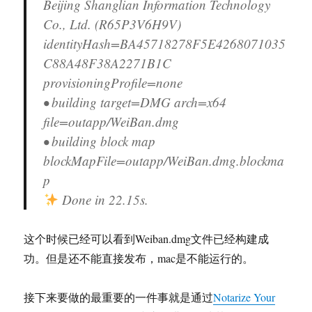
Beijing Shanglian Information Technology
Co., Ltd. (R65P3V6H9V)
identityHash=BA45718278F5E4268071035
C88A48F38A2271B1C
provisioningProfile=none
• building target=DMG arch=x64
file=outapp/WeiBan.dmg
• building block map
blockMapFile=outapp/WeiBan.dmg.blockma
p
Done in 22.15s.
这个时候已经可以看到Weiban.dmg文件已经构建成
功。但是还不能直接发布，mac是不能运行的。
接下来要做的最重要的一件事就是通过
Notarize Your