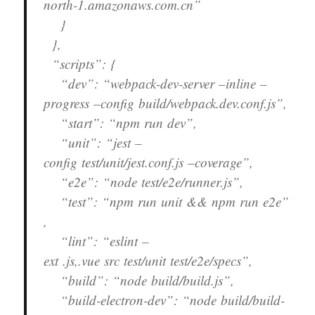
north-1.amazonaws.com.cn”
}
},
“scripts”: {
“dev”: “webpack-dev-server –inline –
progress –config build/webpack.dev.conf.js”,
“start”: “npm run dev”,
“unit”: “jest –
config test/unit/jest.conf.js –coverage”,
“e2e”: “node test/e2e/runner.js”,
“test”: “npm run unit && npm run e2e”
,
“lint”: “eslint –
ext .js,.vue src test/unit test/e2e/specs”,
“build”: “node build/build.js”,
“build-electron-dev”: “node build/build-