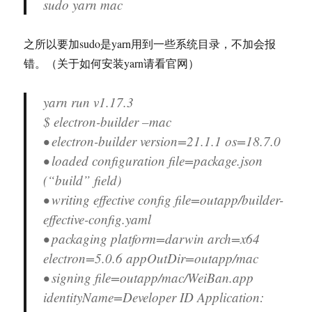
sudo yarn mac
之所以要加sudo是yarn用到一些系统目录，不加会报
错。（关于如何安装yarn请看官网）
yarn run v1.17.3
$ electron-builder –mac
• electron-builder version=21.1.1 os=18.7.0
• loaded configuration file=package.json
(“build” field)
• writing effective config file=outapp/builder-
effective-config.yaml
• packaging platform=darwin arch=x64
electron=5.0.6 appOutDir=outapp/mac
• signing file=outapp/mac/WeiBan.app
identityName=Developer ID Application: