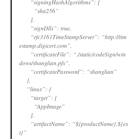
“signingHashAlgorithms”: [
“sha256”
],
“signDlls”: true,
“rfc3161TimeStampServer”: “http://tim
estamp.digicert.com”,
“certificateFile”: “./static/codeSign/win
dows/shanglian.pfx”,
“certificatePassword”: “shanglian”
},
“linux”: {
“target”: [
“AppImage”
],
“artifactName”: “${productName}.${ex
t}”