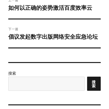
章
如何以正确的姿势激活百度效率云
上
篇
导
文
航
章：
下一篇
倡议发起数字出版网络安全应急论坛
下
篇
文
章：
搜索
搜
索