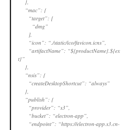
},
“mac”: {
“target”: [
“dmg”
],
“icon”: “./static/ico/favicon.icns”,
“artifactName”: “${productName}.${ex
t}”
},
“nsis”: {
“createDesktopShortcut”: “always”
},
“publish”: {
“provider”: “s3”,
“bucket”: “electron-app”,
“endpoint”: “https://electron-app.s3.cn-