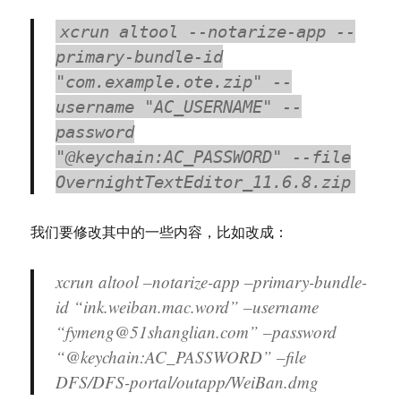
xcrun altool --notarize-app --
primary-bundle-id
"com.example.ote.zip" --
username "AC_USERNAME" --
password
"@keychain:AC_PASSWORD" --file
OvernightTextEditor_11.6.8.zip
我们要修改其中的一些内容，比如改成：
xcrun altool –notarize-app –primary-bundle-
id “ink.weiban.mac.word” –username
“fymeng@51shanglian.com” –password
“@keychain:AC_PASSWORD” –file
DFS/DFS-portal/outapp/WeiBan.dmg