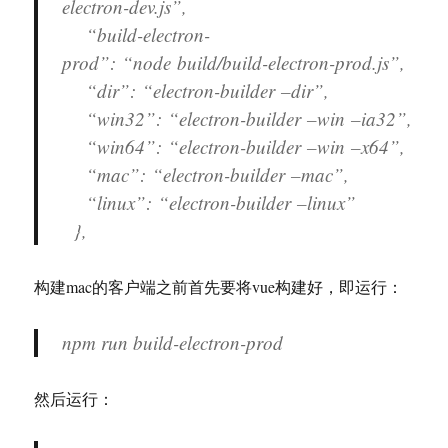
electron-dev.js”,
“build-electron-
prod”: “node build/build-electron-prod.js”,
“dir”: “electron-builder –dir”,
“win32”: “electron-builder –win –ia32”,
“win64”: “electron-builder –win –x64”,
“mac”: “electron-builder –mac”,
“linux”: “electron-builder –linux”
},
构建mac的客户端之前首先要将vue构建好，即运行：
npm run build-electron-prod
然后运行：