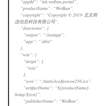
“appId”: “ink.weiban.portal”,
“productName”: “WeiBan”,
“copyright”: “Copyright © 2019 北京商
连信息科技有限公司”,
“directories”: {
“output”: “./outapp”,
“app”: “./dist”
},
“win”: {
“target”: [
“nsis”
],
“icon”: “./static/ico/favicon256.ico”,
“artifactName”: “${productName}-
Setup.${ext}”,
“publisherName”: “WeiBan”,