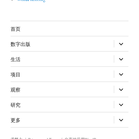
首页
展
数字出版
开
子
菜
展
生活
单
开
子
菜
展
项目
单
开
子
菜
展
观察
单
开
子
菜
展
研究
单
开
子
菜
展
更多
单
开
子
菜
单