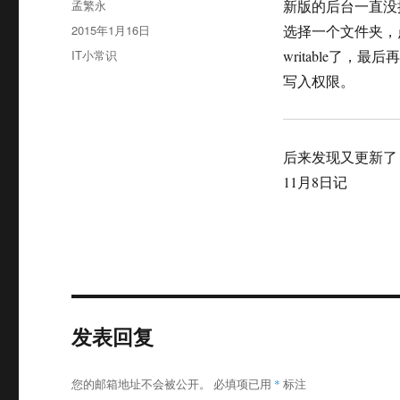
作
孟繁永
新版的后台一直没搞
者
发
2015年1月16日
选择一个文件夹，点菜
布
分
IT小常识
writable了，最后再勾选
于
类
写入权限。
后来发现又更新了
11月8日记
发表回复
您的邮箱地址不会被公开。
必填项已用
*
标注