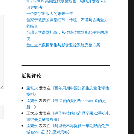
2026-2035 高频迭代版路线图（独狼开发者 + 知
识史驱动）
一个数字出版人的未来十年
竺家宁教授的课堂细节：传统、严谨与古典魅力
的结合
台湾大学课堂礼仪：从传统仪式到现代平等的演
变
鱼缸生态数据采集与影像监控系统完整方案
近期评论
孟繁永
发表在《
百年周期中国知识生态量化评估
模型
》
孟繁永
发表在《
最彻底的关闭Windows10 的更
新！
》
王大步
发表在《
锤子科技绝代产品坚果R2手机电
源键失灵解救办法
》
孟繁永
发表在《
阿里云不再提供一年期限的免费
域名SSL证书的应对策略
》