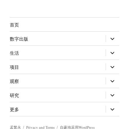
首页
展
数字出版
开
子
菜
展
生活
单
开
子
菜
展
项目
单
开
子
菜
展
观察
单
开
子
菜
展
研究
单
开
子
菜
展
更多
单
开
子
菜
单
孟繁永
Privacy and Terms
自豪地采用WordPress