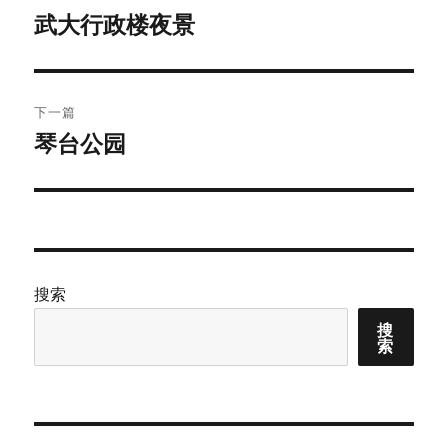
章
武大行政楼夜景
上
篇
导
文
航
章：
下一篇
琴台公园
下
篇
文
章：
搜索
搜
索