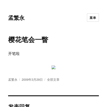
孟繁永
菜单
樱花笔会一瞥
开笔啦
作
发
分
孟繁永
2009年3月29日
全部文章
者
布
类
于
发表回复