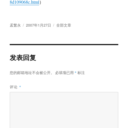
8d109068c.html
）
作
发
分
孟繁永
2007年1月27日
全部文章
者
布
类
于
发表回复
您的邮箱地址不会被公开。
必填项已用
*
标注
评论
*