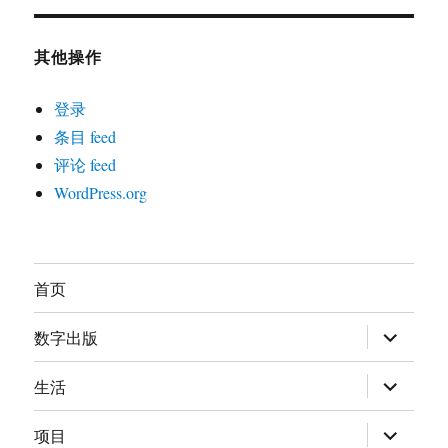
其他操作
登录
条目 feed
评论 feed
WordPress.org
首页
展
数字出版
开
子
菜
展
生活
单
开
子
菜
展
项目
单
开