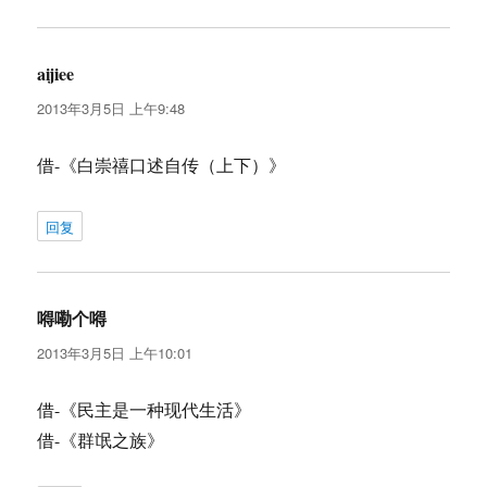
aijiee
说
道：
2013年3月5日 上午9:48
借-《白崇禧口述自传（上下）》
回复
嘚嘞个嘚
说
道：
2013年3月5日 上午10:01
借-《民主是一种现代生活》
借-《群氓之族》