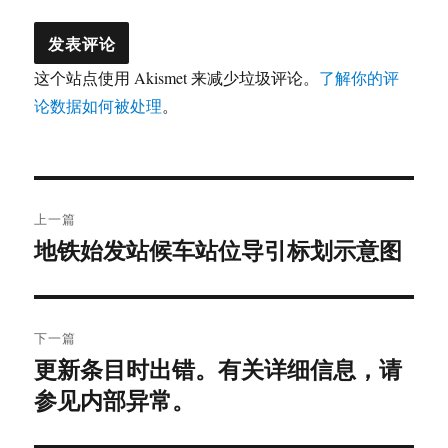
这个站点使用 Akismet 来减少垃圾评论。
了解你的评
论数据如何被处理
。
文
上一篇
章
地铁始发站候车站位导引标划示意图
上
篇
导
文
航
章：
下一篇
更新条目时出错。有关详细信息，请
下
参见内部异常。
篇
文