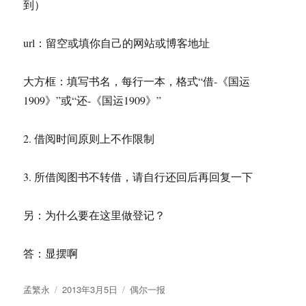
到）
url：留空或填你自己的网站或博客地址
大方框：填写书名，每行一本，格式“借-《国运
1909》”或“还-《国运1909》”
2. 借阅时间原则上不作限制
3. 所借阅图书不转借，请自行还回后再回复一下
另：为什么要在这里做登记？
答：显摆啊
作
发
分
孟繁永
2013年3月5日
偶尔一报
者
布
类