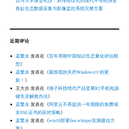
台湾大学课堂礼仪：从传统仪式到现代平等的演变
鱼缸生态数据采集与影像监控系统完整方案
近期评论
孟繁永
发表在《
百年周期中国知识生态量化评估模
型
》
孟繁永
发表在《
最彻底的关闭Windows10 的更
新！
》
王大步
发表在《
锤子科技绝代产品坚果R2手机电源
键失灵解救办法
》
孟繁永
发表在《
阿里云不再提供一年期限的免费域
名SSL证书的应对策略
》
孟繁永
发表在《
win10部署fast-whisper实测最佳方
案
》