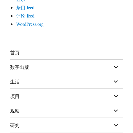
条目 feed
评论 feed
WordPress.org
首页
展
数字出版
开
子
菜
展
生活
单
开
子
菜
展
项目
单
开
子
菜
展
观察
单
开
子
菜
展
研究
单
开
子