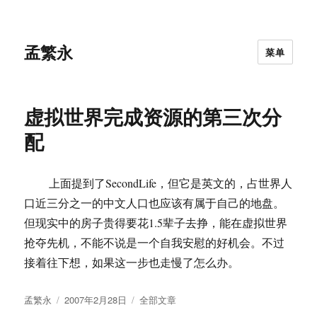
孟繁永
菜单
虚拟世界完成资源的第三次分
配
上面提到了SecondLife，但它是英文的，占世界人
口近三分之一的中文人口也应该有属于自己的地盘。
但现实中的房子贵得要花1.5辈子去挣，能在虚拟世界
抢夺先机，不能不说是一个自我安慰的好机会。不过
接着往下想，如果这一步也走慢了怎么办。
作
发
分
孟繁永
2007年2月28日
全部文章
者
布
类