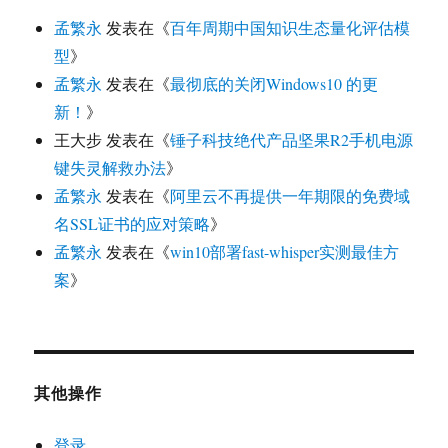
孟繁永
发表在《
百年周期中国知识生态量化评估模
型
》
孟繁永
发表在《
最彻底的关闭Windows10 的更
新！
》
王大步
发表在《
锤子科技绝代产品坚果R2手机电源
键失灵解救办法
》
孟繁永
发表在《
阿里云不再提供一年期限的免费域
名SSL证书的应对策略
》
孟繁永
发表在《
win10部署fast-whisper实测最佳方
案
》
其他操作
登录