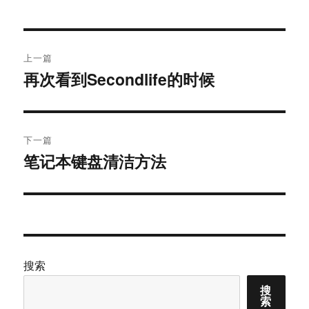
文
上一篇
章
再次看到Secondlife的时候
上
篇
导
文
航
章：
下一篇
笔记本键盘清洁方法
下
篇
文
章：
搜索
搜
索