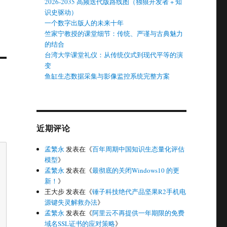
2026-2035 高频迭代版路线图（独狼开发者 + 知
识史驱动）
一个数字出版人的未来十年
竺家宁教授的课堂细节：传统、严谨与古典魅力
的结合
台湾大学课堂礼仪：从传统仪式到现代平等的演
变
鱼缸生态数据采集与影像监控系统完整方案
近期评论
孟繁永
发表在《
百年周期中国知识生态量化评估
模型
》
孟繁永
发表在《
最彻底的关闭Windows10 的更
新！
》
王大步
发表在《
锤子科技绝代产品坚果R2手机电
源键失灵解救办法
》
孟繁永
发表在《
阿里云不再提供一年期限的免费
域名SSL证书的应对策略
》