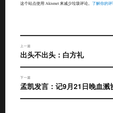
这个站点使用 Akismet 来减少垃圾评论。
了解你的评
文
上一篇
章
出头不出头：白方礼
上
篇
导
文
航
章：
下一篇
孟凯发言：记9月21日晚血溅
下
篇
文
章：