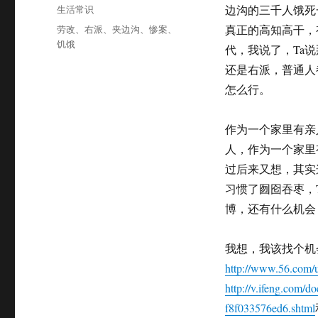
布
分
生活常识
边沟的三千人饿死
于
类
标
劳改
、
右派
、
夹边沟
、
惨案
、
真正的高知高干，
签
饥饿
代，我说了，Ta
还是右派，普通人
怎么行。
作为一个家里有亲
人，作为一个家里
过后来又想，其实
习惯了囫囵吞枣，
博，还有什么机会
我想，我该找个机
http://www.56.co
http://v.ifeng.com/
f8f033576ed6.shtml