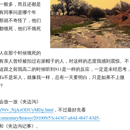
一般多，而且还都是
有同事问是哪个年
说那就不奇怪了，他们
都饿死，他们不饿死
人在那个时候饿死的
有亲人曾经被扣过右派帽子的人，对这样的态度我感到震惊。不
这跟之前我高二的时候听到911是一样的反应，一定是未经思考
Ta不是坏人，就像我一样，总有一天要明白，只是如果不上微
？
会放一放《夹边沟》
m/u59/v_NjAzODUyMDg.html
，不过最好先看
documentary/history/201009/53c44367-a84d-4b47-83d5-
和《夹边沟记事》。