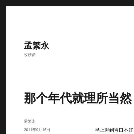
孟繁永
收获爱
那个年代就理所当然
作
孟繁永
者
发
2011年9月16日
早上聊到胃口不好