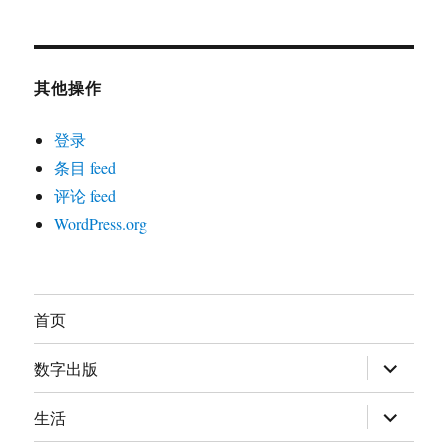
其他操作
登录
条目 feed
评论 feed
WordPress.org
首页
展
数字出版
开
子
菜
展
生活
单
开
子