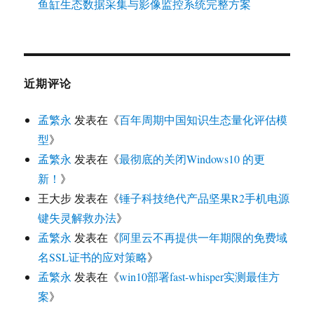
鱼缸生态数据采集与影像监控系统完整方案
近期评论
孟繁永
发表在《
百年周期中国知识生态量化评估模
型
》
孟繁永
发表在《
最彻底的关闭Windows10 的更
新！
》
王大步
发表在《
锤子科技绝代产品坚果R2手机电源
键失灵解救办法
》
孟繁永
发表在《
阿里云不再提供一年期限的免费域
名SSL证书的应对策略
》
孟繁永
发表在《
win10部署fast-whisper实测最佳方
案
》