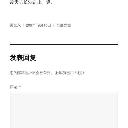
改天去长沙走上一遭。
作
发
分
孟繁永
2007年9月10日
全部文章
者
布
类
于
发表回复
您的邮箱地址不会被公开。
必填项已用
*
标注
评论
*