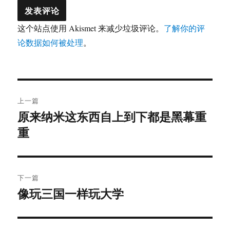
这个站点使用 Akismet 来减少垃圾评论。
了解你的评
论数据如何被处理
。
文
上一篇
章
原来纳米这东西自上到下都是黑幕重
上
重
篇
导
文
航
章：
下一篇
像玩三国一样玩大学
下
篇
文