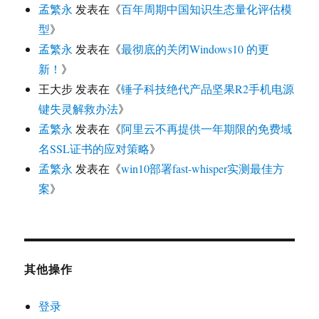
孟繁永
发表在《
百年周期中国知识生态量化评估模
型
》
孟繁永
发表在《
最彻底的关闭Windows10 的更
新！
》
王大步
发表在《
锤子科技绝代产品坚果R2手机电源
键失灵解救办法
》
孟繁永
发表在《
阿里云不再提供一年期限的免费域
名SSL证书的应对策略
》
孟繁永
发表在《
win10部署fast-whisper实测最佳方
案
》
其他操作
登录