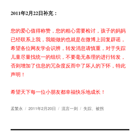
2011年2月22日补充：
您的爱心值得称赞，您的粗心需要检讨，孩子的妈妈
已经联系上我，我能做的也就是在微博上回复辟谣，
希望各位网友学会识辨，转发消息请慎重，对于失踪
儿童尽量找统一的组织，不要毫无条理的进行转发，
否则增加了信息的冗杂度反而中了坏人的下怀，特此
声明！
希望天下每一位小朋友都幸福快乐地成长！
作
发
分
标
孟繁永
2011年2月20日
流言一则
失踪
、
被拐
者
布
类
签
于