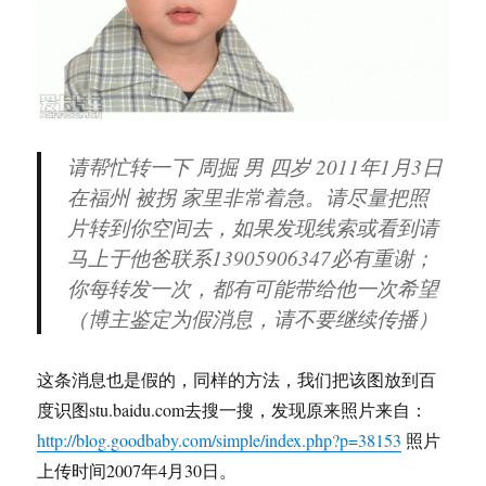
请帮忙转一下 周掘 男 四岁 2011年1月3日
在福州 被拐 家里非常着急。请尽量把照
片转到你空间去，如果发现线索或看到请
马上于他爸联系13905906347必有重谢；
你每转发一次，都有可能带给他一次希望
（博主鉴定为假消息，请不要继续传播）
这条消息也是假的，同样的方法，我们把该图放到百
度识图stu.baidu.com去搜一搜，发现原来照片来自：
http://blog.goodbaby.com/simple/index.php?p=38153
照片
上传时间2007年4月30日。