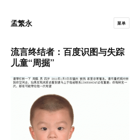
孟繁永
菜单
流言终结者：百度识图与失踪
儿童“周掘”