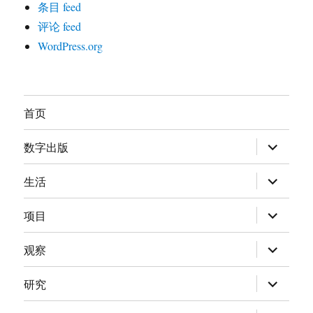
条目 feed
评论 feed
WordPress.org
首页
展
数字出版
开
子
菜
展
生活
单
开
子
菜
展
项目
单
开
子
菜
展
观察
单
开
子
菜
展
研究
单
开
子