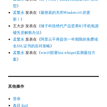
型
》
孟繁永
发表在《
最彻底的关闭Windows10 的更
新！
》
王大步
发表在《
锤子科技绝代产品坚果R2手机电源
键失灵解救办法
》
孟繁永
发表在《
阿里云不再提供一年期限的免费域
名SSL证书的应对策略
》
孟繁永
发表在《
win10部署fast-whisper实测最佳方
案
》
其他操作
登录
条目 feed