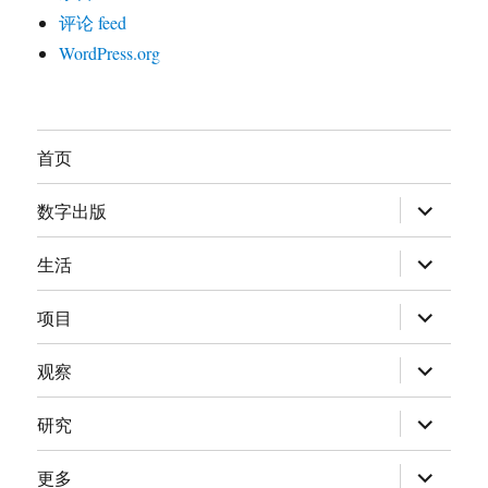
评论 feed
WordPress.org
首页
展
数字出版
开
子
菜
展
生活
单
开
子
菜
展
项目
单
开
子
菜
展
观察
单
开
子
菜
展
研究
单
开
子
菜
展
更多
单