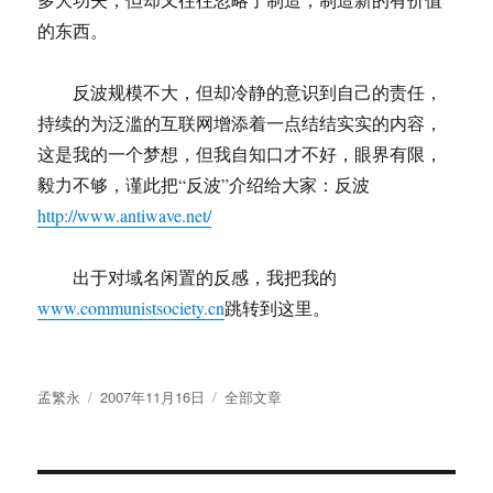
的东西。
反波规模不大，但却冷静的意识到自己的责任，
持续的为泛滥的互联网增添着一点结结实实的内容，
这是我的一个梦想，但我自知口才不好，眼界有限，
毅力不够，谨此把“反波”介绍给大家：反波
http://www.antiwave.net/
出于对域名闲置的反感，我把我的
www.communistsociety.cn
跳转到这里。
作
发
分
孟繁永
2007年11月16日
全部文章
者
布
类
于