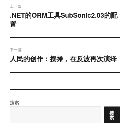
文
上一篇
章
.NET的ORM工具SubSonic2.03的配
上
置
篇
导
文
航
章：
下一篇
人民的创作：摆摊，在反波再次演绎
下
篇
文
章：
搜索
搜
索