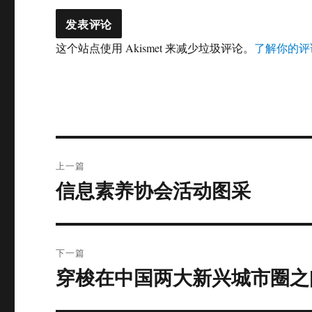
这个站点使用 Akismet 来减少垃圾评论。
了解你的评
文
上一篇
章
信息素养协会活动图采
上
篇
导
文
航
章：
下一篇
穿梭在中国两大新兴城市圈之
下
篇