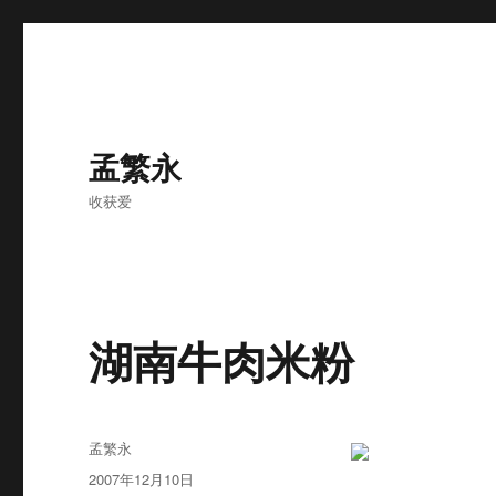
孟繁永
收获爱
湖南牛肉米粉
作
孟繁永
者
发
2007年12月10日