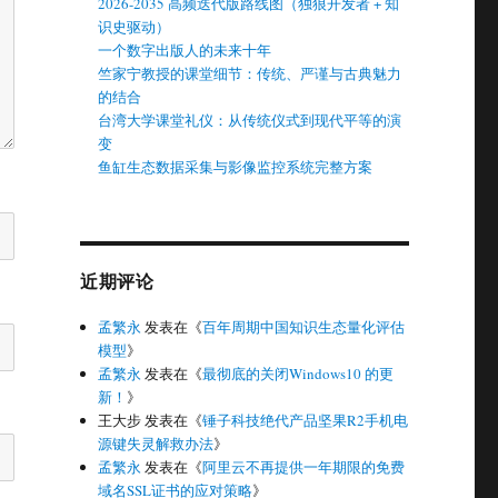
2026-2035 高频迭代版路线图（独狼开发者 + 知
识史驱动）
一个数字出版人的未来十年
竺家宁教授的课堂细节：传统、严谨与古典魅力
的结合
台湾大学课堂礼仪：从传统仪式到现代平等的演
变
鱼缸生态数据采集与影像监控系统完整方案
近期评论
孟繁永
发表在《
百年周期中国知识生态量化评估
模型
》
孟繁永
发表在《
最彻底的关闭Windows10 的更
新！
》
王大步
发表在《
锤子科技绝代产品坚果R2手机电
源键失灵解救办法
》
孟繁永
发表在《
阿里云不再提供一年期限的免费
域名SSL证书的应对策略
》