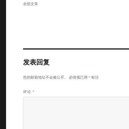
布
分
全部文章
于
类
发表回复
您的邮箱地址不会被公开。
必填项已用
*
标注
评论
*