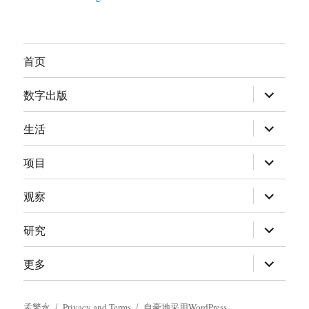
首页
展
数字出版
开
子
菜
展
生活
单
开
子
菜
展
项目
单
开
子
菜
展
观察
单
开
子
菜
展
研究
单
开
子
菜
展
更多
单
开
子
菜
单
孟繁永
Privacy and Terms
自豪地采用WordPress