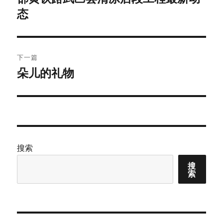
态
篇
导
文
航
章：
下一篇
朵儿的礼物
下
篇
文
章：
搜索
搜
索