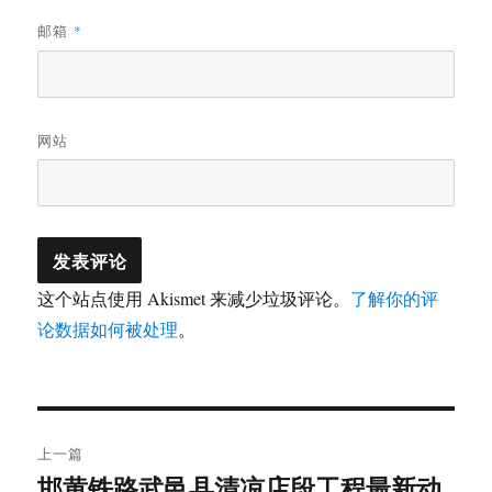
邮箱
*
网站
这个站点使用 Akismet 来减少垃圾评论。
了解你的评
论数据如何被处理
。
文
上一篇
章
邯黄铁路武邑县清凉店段工程最新动
上