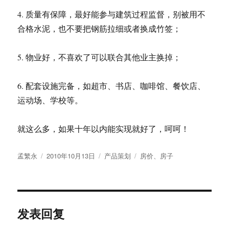
4. 质量有保障，最好能参与建筑过程监督，别被用不
合格水泥，也不要把钢筋拉细或者换成竹签；
5. 物业好，不喜欢了可以联合其他业主换掉；
6. 配套设施完备，如超市、书店、咖啡馆、餐饮店、
运动场、学校等。
就这么多，如果十年以内能实现就好了，呵呵！
作
发
分
标
孟繁永
2010年10月13日
产品策划
房价
、
房子
者
布
类
签
于
发表回复