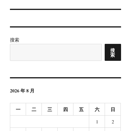
文
章：
搜索
搜
索
2026 年 8 月
一
二
三
四
五
六
日
1
2