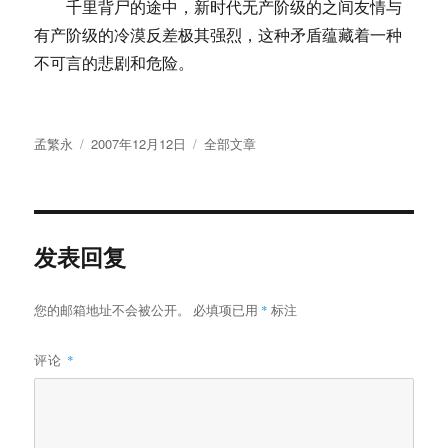
千里背尸的途中，新时代无产阶级的之间友情与
有产阶级的冷漠反差极其强烈，这种矛盾蕴藏着一种
不可言的悲剧和危险。
作
发
分
孟繁永
2007年12月12日
全部文章
者
布
类
于
发表回复
您的邮箱地址不会被公开。
必填项已用
*
标注
评论
*