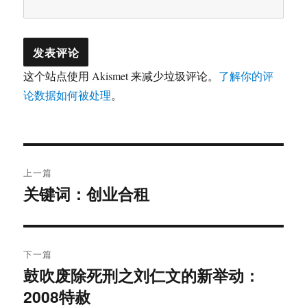
这个站点使用 Akismet 来减少垃圾评论。
了解你的评
论数据如何被处理
。
文
上一篇
章
关键词：创业合租
上
篇
导
文
航
章：
下一篇
鼓吹废除死刑之刘仁文的新举动：
下
2008特赦
篇