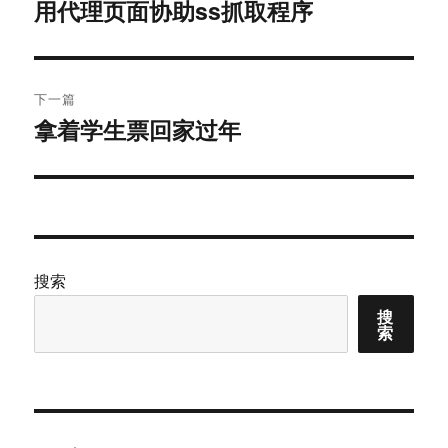
章
用代理页面协助ss抓取程序
上
篇
导
文
航
章：
下一篇
拿着学生票回家过年
下
篇
文
章：
搜索
搜
索