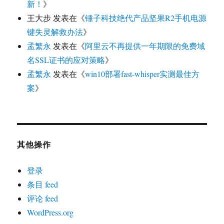
新！
》
王大步
发表在《
锤子科技绝代产品坚果R2手机电源
键失灵解救办法
》
孟繁永
发表在《
阿里云不再提供一年期限的免费域
名SSL证书的应对策略
》
孟繁永
发表在《
win10部署fast-whisper实测最佳方
案
》
其他操作
登录
条目 feed
评论 feed
WordPress.org