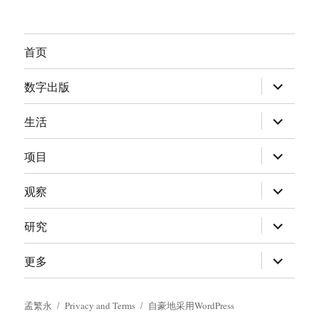
首页
展
数字出版
开
子
菜
展
生活
单
开
子
菜
展
项目
单
开
子
菜
展
观察
单
开
子
菜
展
研究
单
开
子
菜
展
更多
单
开
子
菜
单
孟繁永
Privacy and Terms
自豪地采用WordPress