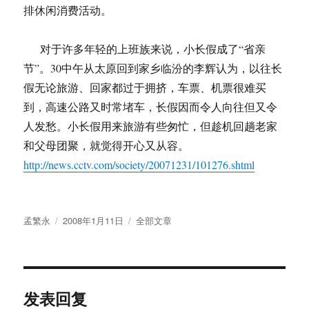
排休闲消费活动。
对于许多年轻的上班族来说，小长假成了“省亲
节”。30中午从太原回到家乡临汾的李辉认为，以往长
假无论旅游、回家都过于拥挤，车票、机票很难买
到，高速公路又时常堵车，长假因而令人向往但又令
人发愁。小长假用来旅游有些匆忙，但趁机回趟老家
和父母团聚，就觉得开心又从容。
http://news.cctv.com/society/20071231/101276.shtml
作
发
分
孟繁永
2008年1月11日
全部文章
者
布
类
于
发表回复