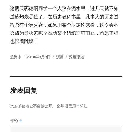
这两天郭德纲同学一个人陷在泥水里，过几天就不知
道该炮轰哪位了。在历史教科书里，凡事大的历史过
程总有个导火索，如果用某个决定论来看，这次会不
会成为导火索呢？奉劝某个组织适可而止，狗急了猫
也跟着跳墙！
作
发
分
标
孟繁永
2010年8月8日
观察
深度报道
者
布
类
签
于
发表回复
您的邮箱地址不会被公开。
必填项已用
*
标注
评论
*