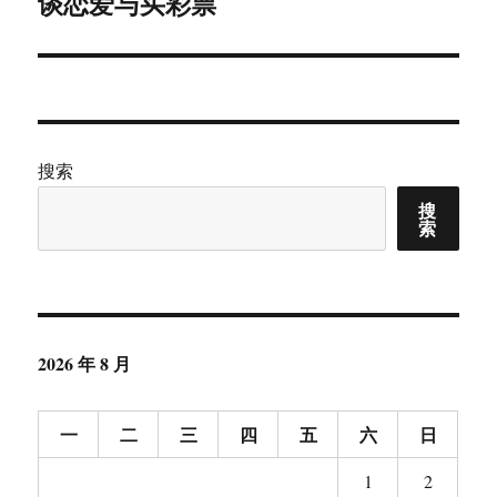
谈恋爱与买彩票
下
篇
文
章：
搜索
搜
索
2026 年 8 月
一
二
三
四
五
六
日
1
2