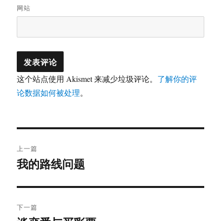
网站
这个站点使用 Akismet 来减少垃圾评论。
了解你的评
论数据如何被处理
。
文
上一篇
章
我的路线问题
上
篇
导
文
航
章：
下一篇