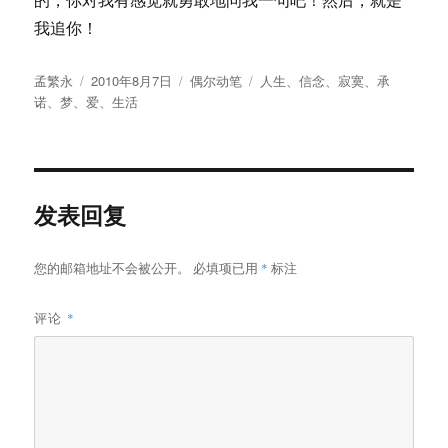
我追你！
作
发
分
标
孟繁永
2010年8月7日
偶尔动笔
人生
、
信念
、
寂寞
、
承
者
布
类
签
诺
、
梦
、
爱
、
生活
于
发表回复
您的邮箱地址不会被公开。
必填项已用
*
标注
评论
*