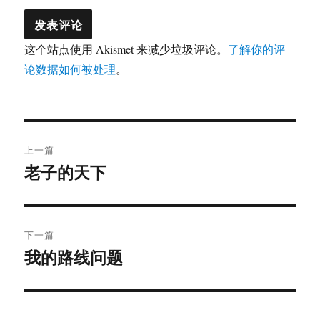
这个站点使用 Akismet 来减少垃圾评论。
了解你的评
论数据如何被处理
。
文
上一篇
章
老子的天下
上
篇
导
文
航
章：
下一篇
我的路线问题
下
篇
文
章：