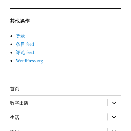
其他操作
登录
条目 feed
评论 feed
WordPress.org
首页
展
数字出版
开
子
菜
展
生活
单
开
子
菜
展