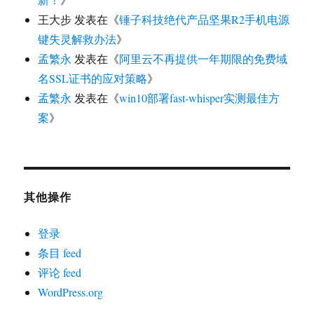
王大步
发表在《
锤子科技绝代产品坚果R2手机电源
键失灵解救办法
》
孟繁永
发表在《
阿里云不再提供一年期限的免费域
名SSL证书的应对策略
》
孟繁永
发表在《
win10部署fast-whisper实测最佳方
案
》
其他操作
登录
条目 feed
评论 feed
WordPress.org