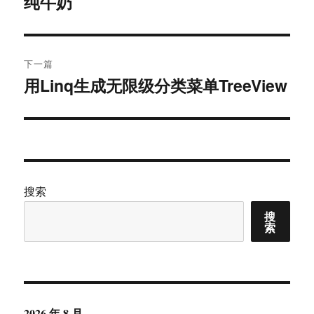
纯牛奶
上
篇
导
文
航
章：
下一篇
用Linq生成无限级分类菜单TreeView
下
篇
文
章：
搜索
搜
索
2026 年 8 月