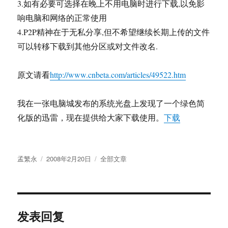
3.如有必要可选择在晚上不用电脑时进行下载,以免影
响电脑和网络的正常使用
4.P2P精神在于无私分享,但不希望继续长期上传的文件
可以转移下载到其他分区或对文件改名.
原文请看
http://www.cnbeta.com/articles/49522.htm
我在一张电脑城发布的系统光盘上发现了一个绿色简
化版的迅雷，现在提供给大家下载使用。
下载
作
发
分
孟繁永
2008年2月20日
全部文章
者
布
类
于
发表回复