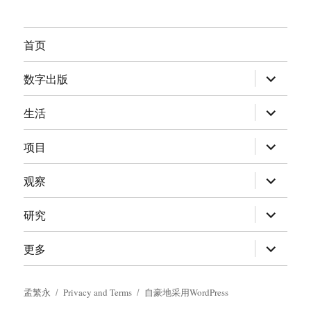
首页
展
数字出版
开
子
菜
展
生活
单
开
子
菜
展
项目
单
开
子
菜
展
观察
单
开
子
菜
展
研究
单
开
子
菜
展
更多
单
开
子
菜
单
孟繁永
Privacy and Terms
自豪地采用WordPress