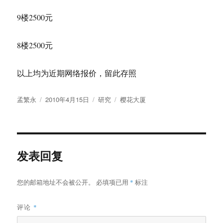
9楼2500元
8楼2500元
以上均为近期网络报价，留此存照
作
发
分
标
孟繁永
2010年4月15日
研究
樱花大厦
者
布
类
签
于
发表回复
您的邮箱地址不会被公开。
必填项已用
*
标注
评论
*