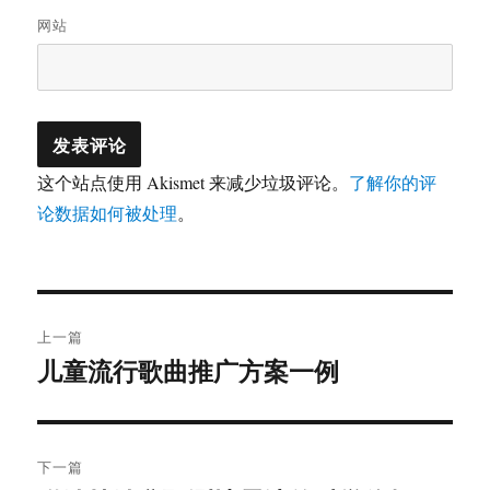
网站
这个站点使用 Akismet 来减少垃圾评论。
了解你的评
论数据如何被处理
。
文
上一篇
章
儿童流行歌曲推广方案一例
上
篇
导
文
航
章：
下一篇