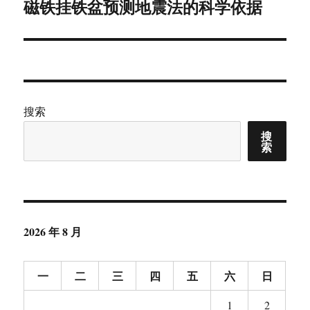
磁铁挂铁盆预测地震法的科学依据
下
篇
文
章：
搜索
搜
索
2026 年 8 月
一
二
三
四
五
六
日
1
2