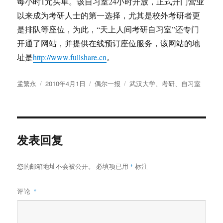
每小时1元买单。该自习室24小时开放，正式开门营业
以来成为考研人士的第一选择，尤其是校外考研者更
是排队等座位，为此，“天上人间考研自习室”还专门
开通了网站，并提供在线预订座位服务，该网站的地
址是
http://www.fullshare.cn
。
作
发
分
标
孟繁永
2010年4月1日
偶尔一报
武汉大学
、
考研
、
自习室
者
布
类
签
于
发表回复
您的邮箱地址不会被公开。
必填项已用
*
标注
评论
*