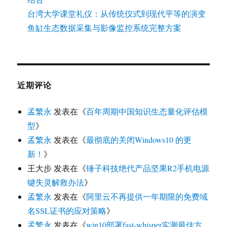
台湾大学课堂礼仪：从传统仪式到现代平等的演变
鱼缸生态数据采集与影像监控系统完整方案
近期评论
孟繁永
发表在《
百年周期中国知识生态量化评估模
型
》
孟繁永
发表在《
最彻底的关闭Windows10 的更
新！
》
王大步
发表在《
锤子科技绝代产品坚果R2手机电源
键失灵解救办法
》
孟繁永
发表在《
阿里云不再提供一年期限的免费域
名SSL证书的应对策略
》
孟繁永
发表在《
win10部署fast-whisper实测最佳方