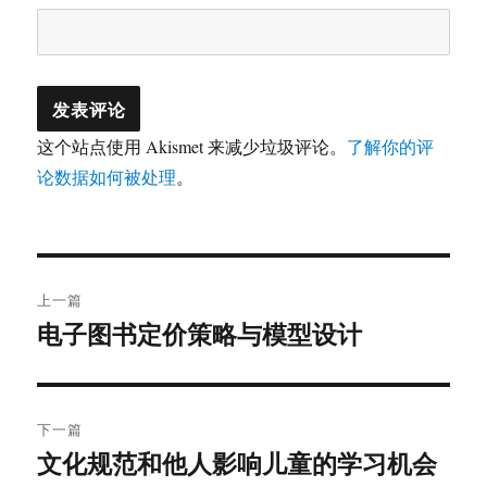
这个站点使用 Akismet 来减少垃圾评论。
了解你的评
论数据如何被处理
。
文
上一篇
章
电子图书定价策略与模型设计
上
篇
导
文
航
章：
下一篇
文化规范和他人影响儿童的学习机会
下