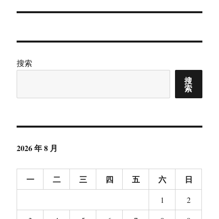
篇
文
章：
搜索
搜
索
2026 年 8 月
一
二
三
四
五
六
日
1
2