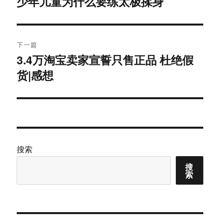
少年儿童为什么要练太极揉身
上
篇
导
文
航
章：
下一篇
3.4万淘宝卖家宣誓只售正品 杜绝假
下
货|感想
篇
文
章：
搜索
搜
索