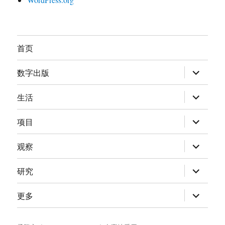
首页
展
数字出版
开
子
菜
展
生活
单
开
子
菜
展
项目
单
开
子
菜
展
观察
单
开
子
菜
展
研究
单
开
子
菜
展
更多
单
开
子
菜
单