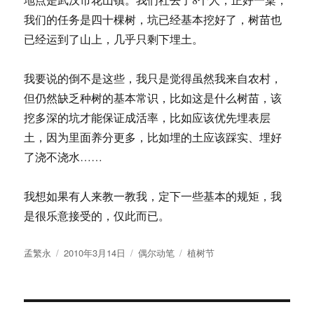
我们的任务是四十棵树，坑已经基本挖好了，树苗也
已经运到了山上，几乎只剩下埋土。
我要说的倒不是这些，我只是觉得虽然我来自农村，
但仍然缺乏种树的基本常识，比如这是什么树苗，该
挖多深的坑才能保证成活率，比如应该优先埋表层
土，因为里面养分更多，比如埋的土应该踩实、埋好
了浇不浇水……
我想如果有人来教一教我，定下一些基本的规矩，我
是很乐意接受的，仅此而已。
作
发
分
标
孟繁永
2010年3月14日
偶尔动笔
植树节
者
布
类
签
于