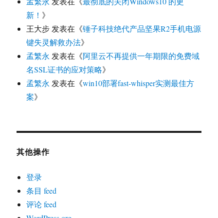
孟繁永
发表在《
最彻底的关闭Windows10 的更
新！
》
王大步
发表在《
锤子科技绝代产品坚果R2手机电源
键失灵解救办法
》
孟繁永
发表在《
阿里云不再提供一年期限的免费域
名SSL证书的应对策略
》
孟繁永
发表在《
win10部署fast-whisper实测最佳方
案
》
其他操作
登录
条目 feed
评论 feed
WordPress.org