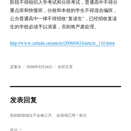
阶段不得组织入学考试和分班考试，普通高中不得分
重点班和快慢班，分校和本校的学生不得混合编班，
公办普通高中一律不得招收“复读生”，已经招收复读
生的学校必须予以清退，否则将严肃处理。
http://www.cnfudu.cn/article/2008/0824/article_110.html
作
发
分
孟繁永
2008年8月24日
全部文章
者
布
类
于
发表回复
您的邮箱地址不会被公开。
必填项已用
*
标注
评论
*