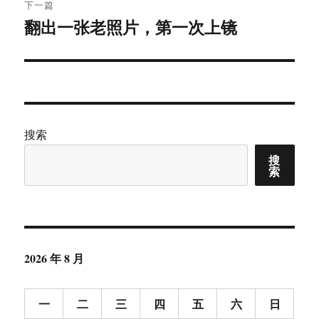
章：
下一篇
翻出一张老照片，第一次上镜
下
篇
文
章：
搜索
搜
索
2026 年 8 月
一
二
三
四
五
六
日