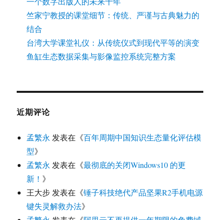
一个数字出版人的未来十年
竺家宁教授的课堂细节：传统、严谨与古典魅力的
结合
台湾大学课堂礼仪：从传统仪式到现代平等的演变
鱼缸生态数据采集与影像监控系统完整方案
近期评论
孟繁永
发表在《
百年周期中国知识生态量化评估模
型
》
孟繁永
发表在《
最彻底的关闭Windows10 的更
新！
》
王大步
发表在《
锤子科技绝代产品坚果R2手机电源
键失灵解救办法
》
孟繁永
发表在《
阿里云不再提供一年期限的免费域