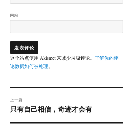
网站
这个站点使用 Akismet 来减少垃圾评论。
了解你的评
论数据如何被处理
。
文
上一篇
章
只有自己相信，奇迹才会有
上
篇
导
文
航