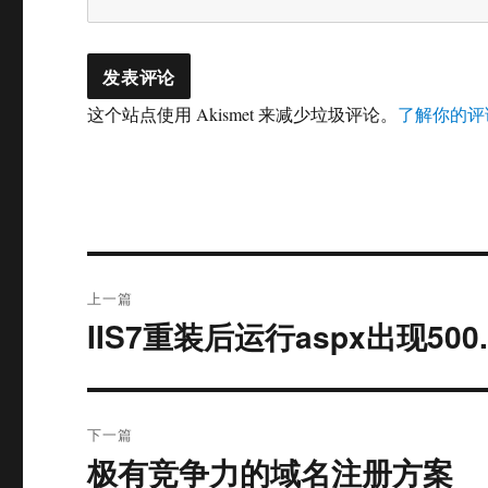
这个站点使用 Akismet 来减少垃圾评论。
了解你的评
文
上一篇
章
IIS7重装后运行aspx出现500
上
篇
导
文
航
章：
下一篇
极有竞争力的域名注册方案
下