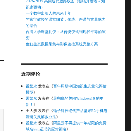
2026-2035 高频迭代版路线图（独狼开发者 + 知
识史驱动）
一个数字出版人的未来十年
竺家宁教授的课堂细节：传统、严谨与古典魅力
的结合
台湾大学课堂礼仪：从传统仪式到现代平等的演
变
鱼缸生态数据采集与影像监控系统完整方案
近期评论
孟繁永
发表在《
百年周期中国知识生态量化评估
模型
》
孟繁永
发表在《
最彻底的关闭Windows10 的更
新！
》
王大步
发表在《
锤子科技绝代产品坚果R2手机电
源键失灵解救办法
》
孟繁永
发表在《
阿里云不再提供一年期限的免费
域名SSL证书的应对策略
》