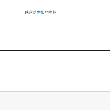
感谢
爱枣报
的推荐