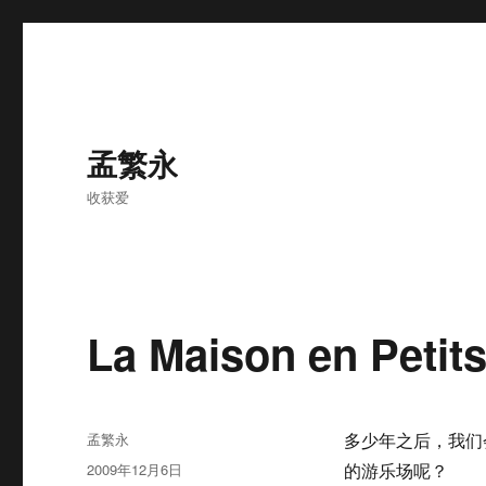
孟繁永
收获爱
La Maison en Pet
作
孟繁永
多少年之后，我们
者
发
2009年12月6日
的游乐场呢？