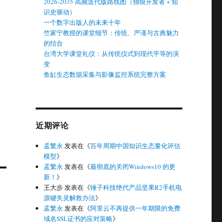
2026-2035 高频迭代版路线图（独狼开发者 + 知
识史驱动）
一个数字出版人的未来十年
竺家宁教授的课堂细节：传统、严谨与古典魅力
的结合
台湾大学课堂礼仪：从传统仪式到现代平等的演
变
鱼缸生态数据采集与影像监控系统完整方案
近期评论
孟繁永
发表在《
百年周期中国知识生态量化评估
模型
》
孟繁永
发表在《
最彻底的关闭Windows10 的更
新！
》
王大步
发表在《
锤子科技绝代产品坚果R2手机电
源键失灵解救办法
》
孟繁永
发表在《
阿里云不再提供一年期限的免费
域名SSL证书的应对策略
》