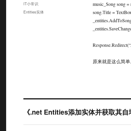
布
分
IT小常识
music_Song song = 
于
类
标
Entities实体
song.Title = TextBox
签
_entities.AddToSong
_entities.SaveChange
Response.Redirect(
原来就是这么简单
《.net Entities添加实体并获取