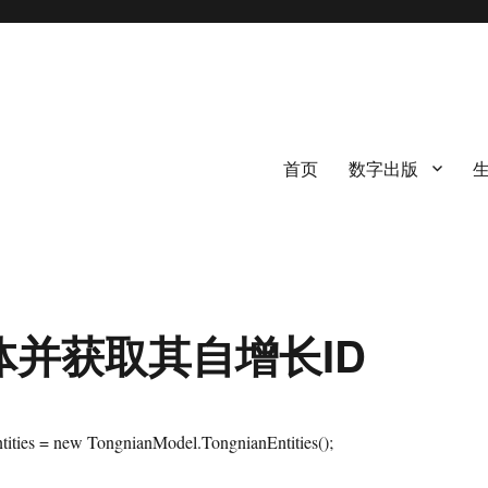
首页
数字出版
添加实体并获取其自增长ID
ntities = new TongnianModel.TongnianEntities();