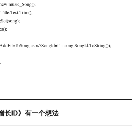
new music_Song();
Title.Text.Trim();
Set(song);
s();
“AddFileToSong.aspx?SongId=” + song.SongId.ToString());
。
其自增长ID》有一个想法