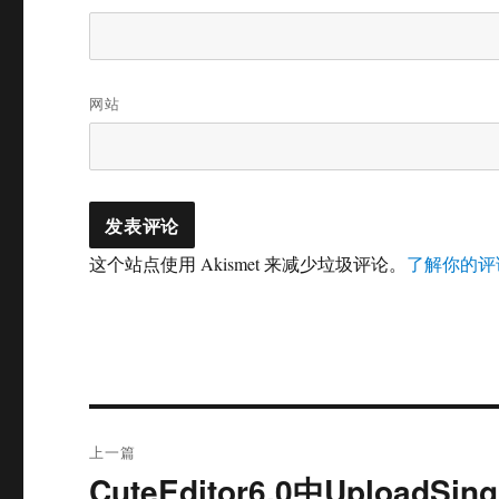
网站
这个站点使用 Akismet 来减少垃圾评论。
了解你的评
文
上一篇
章
CuteEditor6.0中UploadSin
上