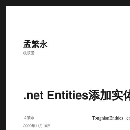
孟繁永
收获爱
.net Entities
作
孟繁永
TongnianEntities _e
者
发
2009年11月10日