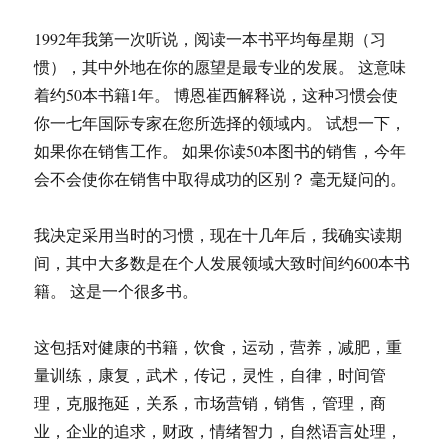
儿
童
1992年我第一次听说，阅读一本书平均每星期（习
书
惯），其中外地在你的愿望是最专业的发展。 这意味
店
联
着约50本书籍1年。 博恩崔西解释说，这种习惯会使
盟
你一七年国际专家在您所选择的领域内。 试想一下，
推
如果你在销售工作。 如果你读50本图书的销售，今年
动
绘
会不会使你在销售中取得成功的区别？ 毫无疑问的。
本
阅
我决定采用当时的习惯，现在十几年后，我确实读期
读
方
间，其中大多数是在个人发展领域大致时间约600本书
案
籍。 这是一个很多书。
这包括对健康的书籍，饮食，运动，营养，减肥，重
量训练，康复，武术，传记，灵性，自律，时间管
理，克服拖延，关系，市场营销，销售，管理，商
业，企业的追求，财政，情绪智力，自然语言处理，