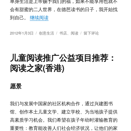
单身生活是上帝赐予我们的福，如果不能享用也就不
会有甜蜜的二人世界，在德芭读书的日子，我开始找
“我的2011，从书店到书馆”
到自己。
继续阅读
发
分
标
于
2012年1月3日
创意生活
书店
、
阅读
留下评论
布
类
签
我
于
的
2011，
儿童阅读推广公益项目推荐：
从
书
阅读之家(香港)
店
到
书
愿景
馆
我们与发展中国家的社区机构合作，通过兴建图书
馆、创作本土儿童文学、建立学校、为当地孩子提供
高素质学习机会。
我们希望在孩子年幼时灌输教育的
重要性：教育能改善人们社会经济状况，让他们的家