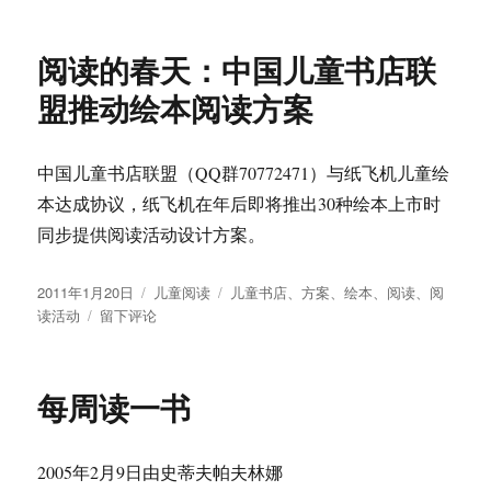
儿
童
阅读的春天：中国儿童书店联
阅
读
盟推动绘本阅读方案
推
广
者
中国儿童书店联盟（QQ群70772471）与纸飞机儿童绘
第
本达成协议，纸飞机在年后即将推出30种绘本上市时
一
次
同步提供阅读活动设计方案。
聚
会
发
分
标
2011年1月20日
儿童阅读
儿童书店
、
方案
、
绘本
、
阅读
、
阅
决
布
于
类
签
读活动
留下评论
议
于
阅
读
的
每周读一书
春
天：
中
2005年2月9日由史蒂夫帕夫林娜
国