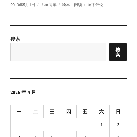
发
分
标
于
2010年5月1日
儿童阅读
绘本
、
阅读
留下评论
布
类
签
我
于
的
孩
子
一
搜索
年
搜
应
索
该
读
多
少
绘
本？
2026 年 8 月
一
二
三
四
五
六
日
1
2