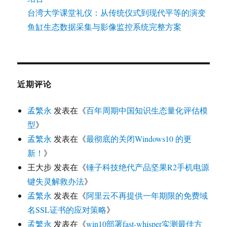
台湾大学课堂礼仪：从传统仪式到现代平等的演变
鱼缸生态数据采集与影像监控系统完整方案
近期评论
孟繁永
发表在《
百年周期中国知识生态量化评估模
型
》
孟繁永
发表在《
最彻底的关闭Windows10 的更
新！
》
王大步
发表在《
锤子科技绝代产品坚果R2手机电源
键失灵解救办法
》
孟繁永
发表在《
阿里云不再提供一年期限的免费域
名SSL证书的应对策略
》
孟繁永
发表在《
win10部署fast-whisper实测最佳方