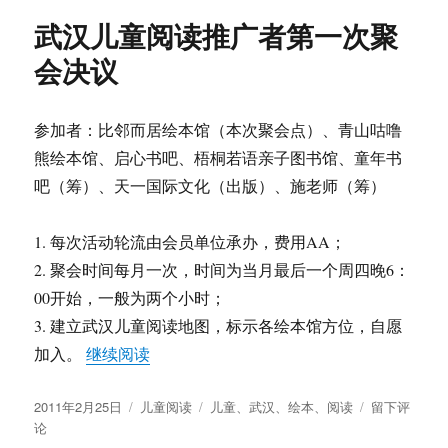
麻
武汉儿童阅读推广者第一次聚
将
还
会决议
有
什
么？
参加者：比邻而居绘本馆（本次聚会点）、青山咕噜
熊绘本馆、启心书吧、梧桐若语亲子图书馆、童年书
吧（筹）、天一国际文化（出版）、施老师（筹）
1. 每次活动轮流由会员单位承办，费用AA；
2. 聚会时间每月一次，时间为当月最后一个周四晚6：
00开始，一般为两个小时；
3. 建立武汉儿童阅读地图，标示各绘本馆方位，自愿
“武汉儿童阅读推广者第一次聚会决议”
加入。
继续阅读
发
分
标
于
2011年2月25日
儿童阅读
儿童
、
武汉
、
绘本
、
阅读
留下评
布
类
签
武
论
于
汉