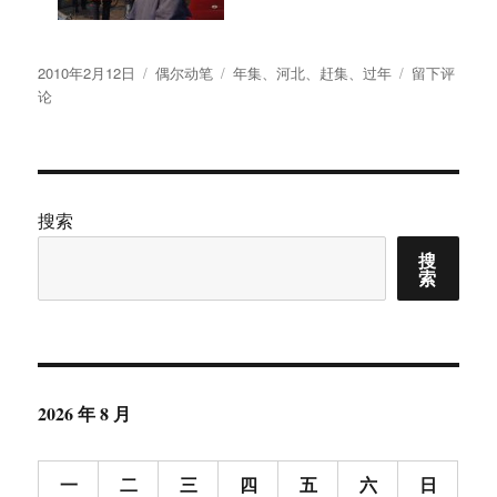
发
分
标
于
2010年2月12日
偶尔动笔
年集
、
河北
、
赶集
、
过年
留下评
布
类
签
[图
论
于
片]
河
北
武
邑
搜索
县
搜
清
索
凉
店
镇
年
集
2026 年 8 月
一
二
三
四
五
六
日