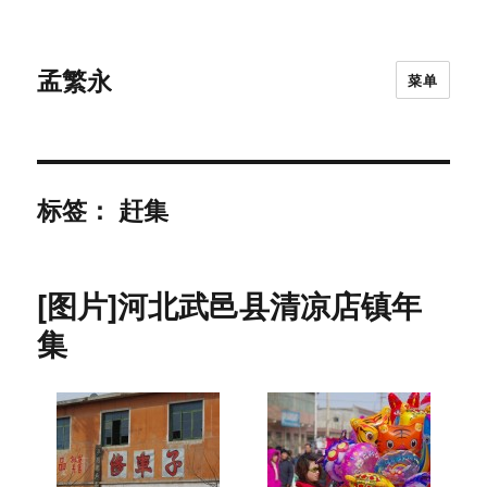
孟繁永
菜单
标签：
赶集
[图片]河北武邑县清凉店镇年
集