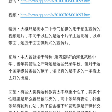
新闻：
http://news.qq.com/a/20100706/001095.htm
水
找
视频：
http://news.qq.com/a/20100705/001097.htm
工
作
的
猜测：大概只是衡水二中专门拍摄的用于招生宣传的
前
视频短片，不同于以往的是这个片子主题明确，以点
前
后
带面，远胜于面面俱到式的宣传片。
后
拓展：本人曾就读于号称“第四监狱”的河北武邑中
学，当年其管理之严苛远超这些兄弟学校。但对于这
个国家级贫困县的孩子，读书真的是不多的一条看上
去好的出路。
回望：有些人觉得这种教育太不尊重个性了，其实个
性哪里是那么容易被泯灭的，高中依然有夜话，我也
依然有轮到罚站，到了宿舍楼下却发现像是开班长交