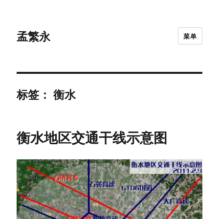
孟繁永
菜单
标签：
衡水
衡水地区交通干线示意图