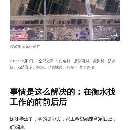
疑似衡水北站位置
发
分
标
2011年2月8日
全部文章
史屯村
、
后孙河村
、
尧头村
、
清凉
布
类
签
于
店
、
石济客专
、
衡水
、
邯黄铁路
、
铁路
留下评论
于
[华
北
的
事情是这么解决的：在衡水找
农
村]
工作的前前后后
邯
黄
铁
妹妹毕业了，学的是中文，家里希望她能离家近些，
路
好照顾。
衡