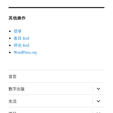
其他操作
登录
条目 feed
评论 feed
WordPress.org
首页
展
数字出版
开
子
菜
展
生活
单
开
子
菜
展