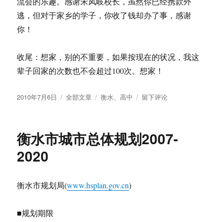
流会的乐趣。感谢宋凤岐校长，虽然你已经携款外
逃，但对于家乡的学子，你收了钱却办了事，感谢
你！
收尾：想家，别的不重要，如果按现在的状况，我这
辈子回家的次数也不会超过100次。想家！
发
分
标
于
2010年7月6日
全部文章
衡水
、
高中
留下评论
布
类
签
想
于
家
的
衡水市城市总体规划2007-
时
候
2020
看
新
闻：
衡水市规划局(
www.hsplan.gov.cn
)
衡
水
二
■规划期限
中”