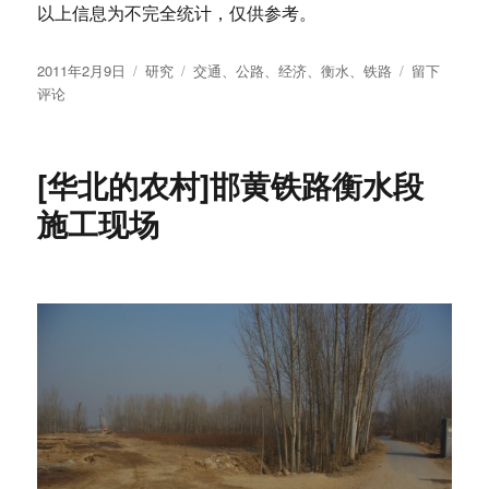
以上信息为不完全统计，仅供参考。
发
分
标
于
2011年2月9日
研究
交通
、
公路
、
经济
、
衡水
、
铁路
留下
布
类
签
衡
评论
于
水
地
区
[华北的农村]邯黄铁路衡水段
交
通
施工现场
干
线
示
意
图