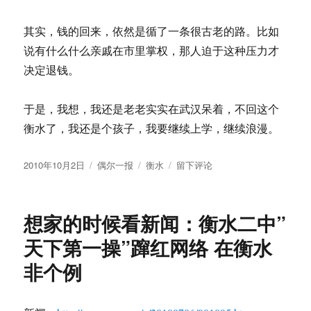
其实，钱的回来，依然是循了一条很古老的路。比如
说有什么什么亲戚在市里掌权，那人迫于这种压力才
决定退钱。
于是，我想，我还是老老实实在武汉呆着，不回这个
衡水了，我还是个孩子，我要继续上学，继续浪漫。
发
分
标
于
2010年10月2日
偶尔一报
衡水
留下评论
布
类
签
事
于
情
是
想家的时候看新闻：衡水二中”
这
么
天下第一操”蹿红网络 在衡水
解
非个例
决
的：
在
衡