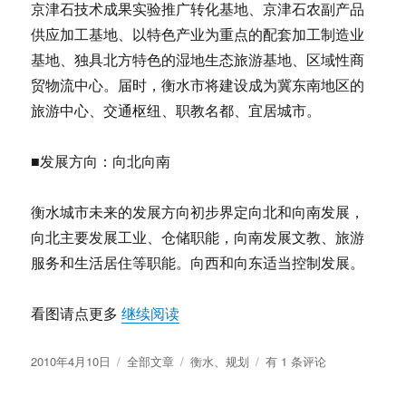
京津石技术成果实验推广转化基地、京津石农副产品
供应加工基地、以特色产业为重点的配套加工制造业
基地、独具北方特色的湿地生态旅游基地、区域性商
贸物流中心。届时，衡水市将建设成为冀东南地区的
旅游中心、交通枢纽、职教名都、宜居城市。
■发展方向：向北向南
衡水城市未来的发展方向初步界定向北和向南发展，
向北主要发展工业、仓储职能，向南发展文教、旅游
服务和生活居住等职能。向西和向东适当控制发展。
“衡水市城市总体规划2007-2020”
看图请点更多
继续阅读
发
分
标
衡
2010年4月10日
全部文章
衡水
、
规划
有 1 条评论
布
类
签
水
于
市