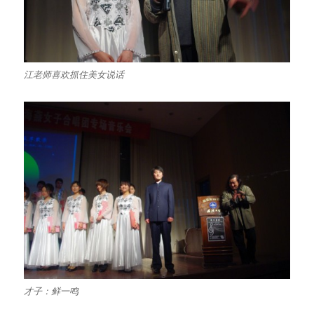
江老师喜欢抓住美女说话
才子：鲜一鸣