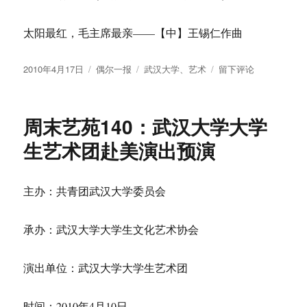
太阳最红，毛主席最亲——【中】王锡仁作曲
发
分
标
于
2010年4月17日
偶尔一报
武汉大学
、
艺术
留下评论
布
类
签
周
于
末
艺
周末艺苑140：武汉大学大学
苑
141：
生艺术团赴美演出预演
武
汉
大
主办：共青团武汉大学委员会
学
海
燕
承办：武汉大学大学生文化艺术协会
女
子
演出单位：武汉大学大学生艺术团
合
唱
团
时间：2010年4月10日