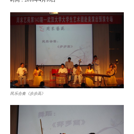
专
场
民乐合奏《步步高》