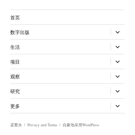
首页
展
数字出版
开
子
菜
展
生活
单
开
子
菜
展
项目
单
开
子
菜
展
观察
单
开
子
菜
展
研究
单
开
子
菜
展
更多
单
开
子
菜
单
孟繁永
Privacy and Terms
自豪地采用WordPress