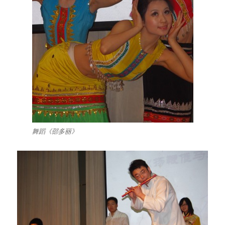
舞蹈《邵多丽》