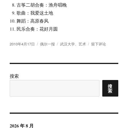
古筝二胡合奏：渔舟唱晚
歌曲：我爱这土地
舞蹈：高原春风
民乐合奏：花好月圆
发
分
标
于
2010年4月17日
偶尔一报
武汉大学
、
艺术
留下评论
布
类
签
周
于
末
艺
苑
140：
搜索
武
搜
汉
索
大
学
大
学
生
艺
2026 年 8 月
术