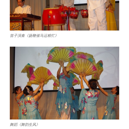
笛子演奏《扬鞭催马运粮忙》
舞蹈《舞韵生风》