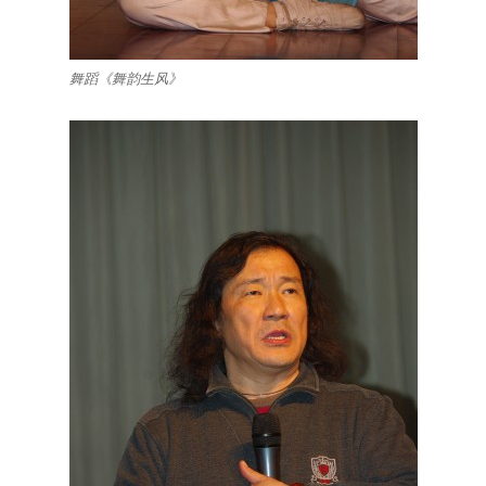
舞蹈《舞韵生风》