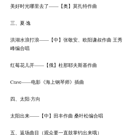
美好时光哪里去了——【奥】莫扎特作曲
三、夏·逸
洪湖水浪打浪——【中】张敬安、欧阳谦叔作曲 王秀
峰编合唱
红莓花儿开——【俄】杜那耶夫斯基作曲
Crave——电影《海上钢琴师》插曲
四、太阳·方向
太阳出来——【中】田丰作曲 桑叶松编合唱
五、返场曲目（观众要一直鼓掌钓出来哦）