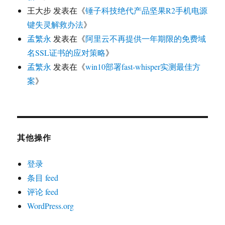
王大步
发表在《
锤子科技绝代产品坚果R2手机电源
键失灵解救办法
》
孟繁永
发表在《
阿里云不再提供一年期限的免费域
名SSL证书的应对策略
》
孟繁永
发表在《
win10部署fast-whisper实测最佳方
案
》
其他操作
登录
条目 feed
评论 feed
WordPress.org