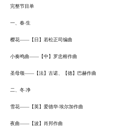
完整节目单
一、春·生
樱花——【日】若松正司编曲
小奏鸣曲——【中】罗忠榕作曲
圣母颂——【法】古诺、【德】巴赫作曲
二、冬·净
雪花——【英】爱德华·埃尔加作曲
夜曲——【波】肖邦作曲