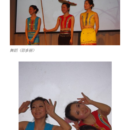
舞蹈《邵多丽》