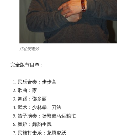
江柏安老师
完全版节目单：
民乐合奏：步步高
歌曲：家
舞蹈：邵多丽
武术：少林拳、刀法
笛子演奏：扬鞭催马运粮忙
舞蹈：舞韵生风
民族打击乐：龙腾虎跃