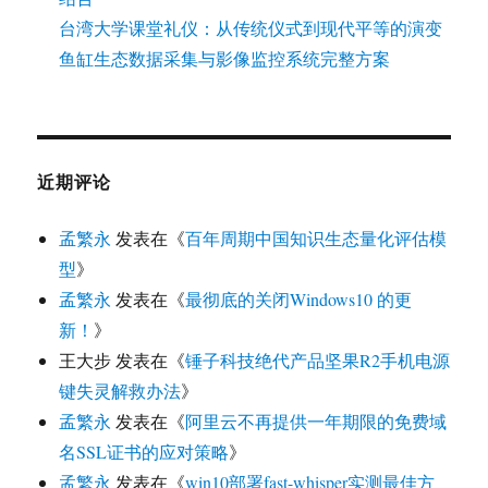
台湾大学课堂礼仪：从传统仪式到现代平等的演变
鱼缸生态数据采集与影像监控系统完整方案
近期评论
孟繁永
发表在《
百年周期中国知识生态量化评估模
型
》
孟繁永
发表在《
最彻底的关闭Windows10 的更
新！
》
王大步
发表在《
锤子科技绝代产品坚果R2手机电源
键失灵解救办法
》
孟繁永
发表在《
阿里云不再提供一年期限的免费域
名SSL证书的应对策略
》
孟繁永
发表在《
win10部署fast-whisper实测最佳方