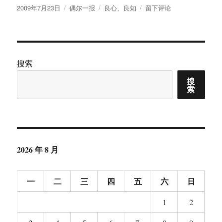
发
分
标
于
2009年7月23日
偶尔一报
良心
、
良知
留下评论
布
类
签
做
于
有
良
心
有
搜索
良
搜
知
索
的
中
国
人
2026 年 8 月
一
二
三
四
五
六
日
1
2