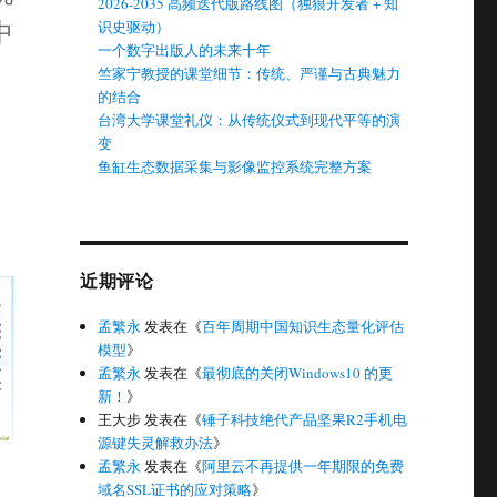
2026-2035 高频迭代版路线图（独狼开发者 + 知
中
识史驱动）
一个数字出版人的未来十年
竺家宁教授的课堂细节：传统、严谨与古典魅力
的结合
台湾大学课堂礼仪：从传统仪式到现代平等的演
变
鱼缸生态数据采集与影像监控系统完整方案
近期评论
孟繁永
发表在《
百年周期中国知识生态量化评估
模型
》
孟繁永
发表在《
最彻底的关闭Windows10 的更
新！
》
王大步
发表在《
锤子科技绝代产品坚果R2手机电
源键失灵解救办法
》
孟繁永
发表在《
阿里云不再提供一年期限的免费
域名SSL证书的应对策略
》