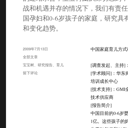
战和机遇并存的情况下，我们有责
国孕妇和0-6岁孩子的家庭，研究
和变化趋势。
发
2009年7月13日
中国家庭育儿方式研
布
分
全部文章
于
类
标
宝宝树
、
研究报告
、
育儿
[调查发起、主持]
签
于
留下评论
[学术顾问]：华
宝
培训成长中心
宝
[技术支持]：GM
树
发
技术供应商
布
[报告简介]
《中
中国目前的0-6岁
国
家
1亿。这些孩子的
庭