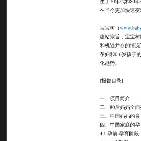
生于70年代和80
育
在当今更加快速变
儿
方
式
宝宝树（
www.baby
研
建站宗旨，宝宝树
究
报
和机遇并存的情况
告》
孕妇和0-6岁孩
化趋势。
[报告目录]
一、项目简介
二、80后妈妈全面
三、中国妈妈的育
四、中国家庭的孕
4.1 孕前-孕育阶段