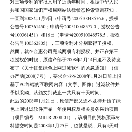
对三项专利的审批又用了近两年时间，根据中华人民
共和国国家知识产权局网站法律状态检索查询获知，
一直到2008年1月9日（申请号 200510048576.6，授权
公告号100361450；申请号200510048577.0，授权公告
号100361451）和16日（申请号200510048578.5，授权
公告号100362805），三项专利才分别获得了授权。
然而，就在金惠公司完成两项专利授权、并正在第三
项授权的时候，原信产部于2008年1月14日迫不及待发
布了《关于征集绿色上网过滤软件的紧急通知》（信
办产函[2008]7号），要求企业在2008年1月24日前上报
基于PC终端的互联网内容（文字、图像）过滤软件并
予以采购。从颁文到截止一共只有十天时间。
此后的2008年1月21日，原信产部又迫不及待开始了绿
色上网过滤软件产品一年使用权及相关服务采购项目
（项目编号：MIILR-2008-01），该项目的资格预审材
料提交时间是2008年1月25日，也就是说，只有4天时