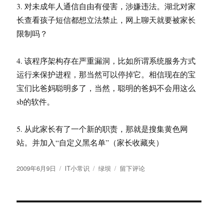
3. 对未成年人通信自由有侵害，涉嫌违法。湖北对家
长查看孩子短信都想立法禁止，网上聊天就要被家长
限制吗？
4. 该程序架构存在严重漏洞，比如所谓系统服务方式
运行来保护进程，那当然可以停掉它。相信现在的宝
宝们比爸妈聪明多了，当然，聪明的爸妈不会用这么
sb的软件。
5. 从此家长有了一个新的职责，那就是搜集黄色网
站。并加入“自定义黑名单”（家长收藏夹）
发
分
标
于
2009年6月9日
IT小常识
绿坝
留下评论
布
类
签
滤
于
霸
滑
稽