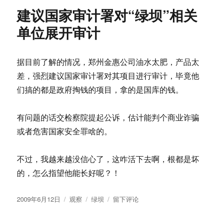
景
建议国家审计署对“绿坝”相关
仰
的
单位展开审计
一
篇
公
据目前了解的情况，郑州金惠公司油水太肥，产品太
民
差，强烈建议国家审计署对其项目进行审计，毕竟他
调
查
们搞的都是政府掏钱的项目，拿的是国库的钱。
有问题的话交检察院提起公诉，估计能判个商业诈骗
或者危害国家安全罪啥的。
不过，我越来越没信心了，这咋活下去啊，根都是坏
的，怎么指望他能长好呢？！
发
分
标
于
2009年6月12日
观察
绿坝
留下评论
布
类
签
建
于
议