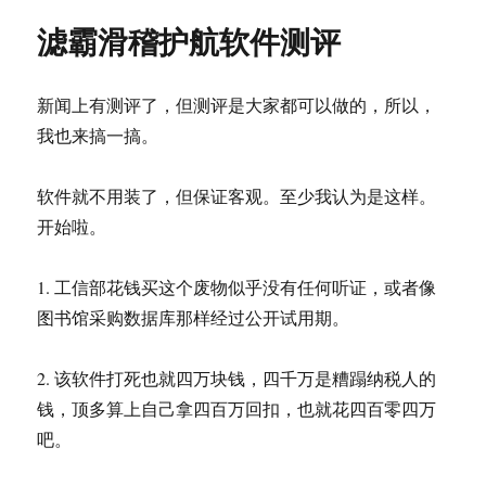
国
滤霸滑稽护航软件测评
家
审
计
新闻上有测评了，但测评是大家都可以做的，所以，
署
对
我也来搞一搞。
“绿
坝”
软件就不用装了，但保证客观。至少我认为是这样。
相
关
开始啦。
单
位
1. 工信部花钱买这个废物似乎没有任何听证，或者像
展
开
图书馆采购数据库那样经过公开试用期。
审
计
2. 该软件打死也就四万块钱，四千万是糟蹋纳税人的
钱，顶多算上自己拿四百万回扣，也就花四百零四万
吧。