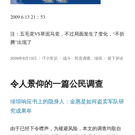
2009.6.13 21：53
注：五毛党VS草泥马党，不过局面发生了变化，“不折
腾”出现了
发
分
标
于
2009年6月13日
IT小常识
战斗
、
民意调查
、
绿坝
留下评论
布
类
签
民
于
意
很
令人景仰的一篇公民调查
容
易
被
绿坝响应书上的隐身人：金惠是如何盗卖军队研
代
表
究成果牟
由于已经下令噤声，为规避风险，本文的调查均取自