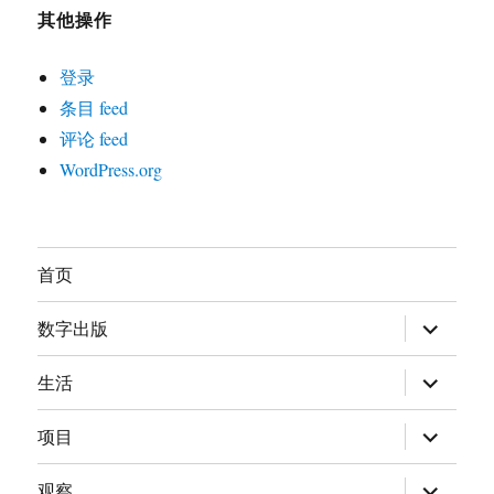
其他操作
登录
条目 feed
评论 feed
WordPress.org
首页
展
数字出版
开
子
菜
展
生活
单
开
子
菜
展
项目
单
开
子
菜
展
观察