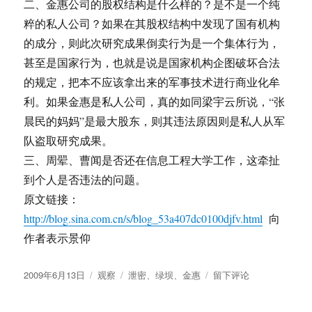
二、金惠公司的股权结构是什么样的？是不是一个纯
粹的私人公司？如果在其股权结构中发现了国有机构
的成分，则此次研究成果倒卖行为是一个集体行为，
甚至是国家行为，也就是说是国家机构企图破坏合法
的规定，把本不应该拿出来的军事技术进行商业化牟
利。如果金惠是私人公司，真的如同梁宇云所说，“张
晨民的妈妈”是最大股东，则其违法原因则是私人从军
队盗取研究成果。
三、周翚、曹闻是否还在信息工程大学工作，这牵扯
到个人是否违法的问题。
原文链接：
http://blog.sina.com.cn/s/blog_53a407dc0100djfv.html
向
作者表示景仰
发
分
标
于
2009年6月13日
观察
泄密
、
绿坝
、
金惠
留下评论
布
类
签
令
于
人