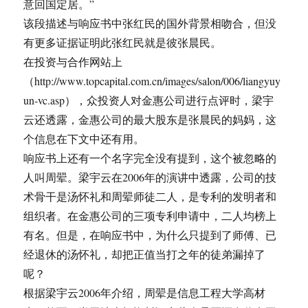
意回国定居。”
该段描述与响应书中张红民的国外背景相吻合，但没
有更多证据证明此张红民就是彼张晨民。
在投资与合作网站上
（http://www.topcapital.com.cn/images/salon/006/liangyuy
un-vc.asp），众投资人对金惠公司进行点评时，梁宇
云还透露，金惠公司的最大股东是张晨民的妈妈，这
个信息在下文中还有用。
响应书上还有一个名字完全没有提到，这个被忽略的
人叫周翚。梁宇云在2006年的演讲中透露，公司的技
术骨干是汤怀礼和周翚师徒二人，是专利的发明者和
组织者。在金惠公司的三项专利申请中，二人均榜上
有名。但是，在响应书中，为什么只提到了师傅、已
经退休的汤怀礼，却把正值当打之年的徒弟漏掉了
呢？
根据梁宇云2006年介绍，周翚是信息工程大学高材