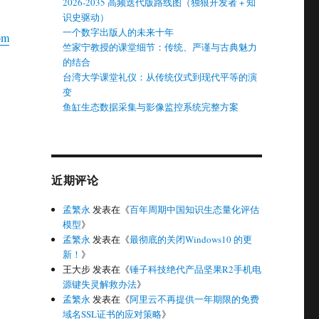
2026-2035 高频迭代版路线图（独狼开发者 + 知
识史驱动）
一个数字出版人的未来十年
om
竺家宁教授的课堂细节：传统、严谨与古典魅力
的结合
台湾大学课堂礼仪：从传统仪式到现代平等的演
变
鱼缸生态数据采集与影像监控系统完整方案
近期评论
孟繁永
发表在《
百年周期中国知识生态量化评估
模型
》
孟繁永
发表在《
最彻底的关闭Windows10 的更
新！
》
王大步
发表在《
锤子科技绝代产品坚果R2手机电
源键失灵解救办法
》
孟繁永
发表在《
阿里云不再提供一年期限的免费
域名SSL证书的应对策略
》