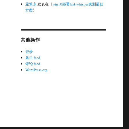
孟繁永
发表在《
win10部署fast-whisper实测最佳
方案
》
其他操作
登录
条目 feed
评论 feed
WordPress.org