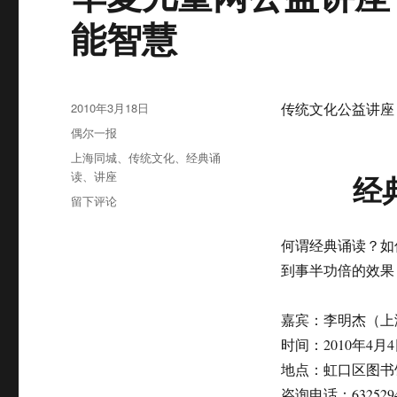
能智慧
发
2010年3月18日
传统文化公益讲座
布
分
偶尔一报
于
类
标
上海同城
、
传统文化
、
经典诵
签
读
、
讲座
经
于
留下评论
华
夏
何谓经典诵读？如
儿
到事半功倍的效果
童
网
公
嘉宾：李明杰（上
益
时间：2010年4月4
讲
座：
地点：虹口区图书
经
咨询电话：6325294